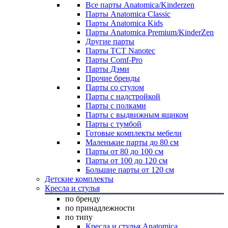
Все парты Anatomica/Kinderzen
Парты Anatomica Classic
Парты Anatomica Kids
Парты Anatomica Premium/KinderZen
Другие парты
Парты TCT Nanotec
Парты Comf-Pro
Парты Дэми
Прочие бренды
Парты со стулом
Парты с надстройкой
Парты с полками
Парты с выдвижным ящиком
Парты с тумбой
Готовые комплекты мебели
Маленькие парты до 80 см
Парты от 80 до 100 см
Парты от 100 до 120 см
Большие парты от 120 см
Детские комплекты
Кресла и стулья
по бренду
по принадлежности
по типу
Кресла и стулья Anatomica