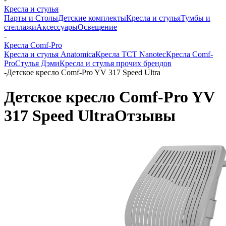
Кресла и стулья
Парты и Столы
Детские комплекты
Кресла и стулья
Тумбы и
стеллажи
Аксессуары
Освещение
-
Кресла Comf-Pro
Кресла и стулья Anatomica
Кресла TCT Nanotec
Кресла Comf-
Pro
Стулья Дэми
Кресла и стулья прочих брендов
-
Детское кресло Comf-Pro YV 317 Speed Ultra
Детское кресло Comf-Pro YV
317 Speed Ultra
Отзывы