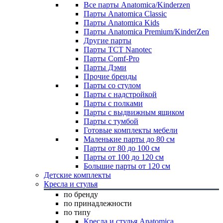
Все парты Anatomica/Kinderzen
Парты Anatomica Classic
Парты Anatomica Kids
Парты Anatomica Premium/KinderZen
Другие парты
Парты TCT Nanotec
Парты Comf-Pro
Парты Дэми
Прочие бренды
Парты со стулом
Парты с надстройкой
Парты с полками
Парты с выдвижным ящиком
Парты с тумбой
Готовые комплекты мебели
Маленькие парты до 80 см
Парты от 80 до 100 см
Парты от 100 до 120 см
Большие парты от 120 см
Детские комплекты
Кресла и стулья
по бренду
по принадлежности
по типу
Кресла и стулья Anatomica