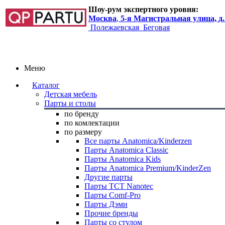
Шоу-рум экспертного уровня:
Москва
,
5-я Магистральная улица, д.
Полежаевская
Беговая
Меню
Каталог
Детская мебель
Парты и столы
по бренду
по комлектации
по размеру
Все парты Anatomica/Kinderzen
Парты Anatomica Classic
Парты Anatomica Kids
Парты Anatomica Premium/KinderZen
Другие парты
Парты TCT Nanotec
Парты Comf-Pro
Парты Дэми
Прочие бренды
Парты со стулом