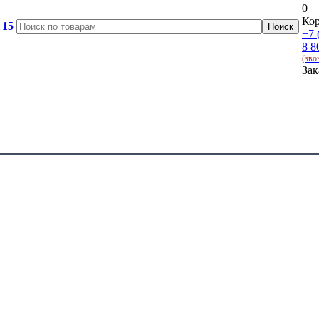
0
Кор
 15
+7 
8 8
(зво
Зак