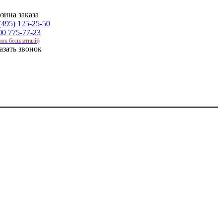
зина заказа
(495) 125-25-50
00 775-77-23
нок бесплатный)
азать звонок