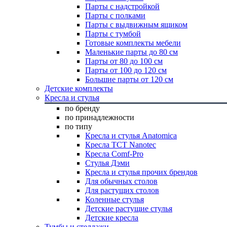
Парты с надстройкой
Парты с полками
Парты с выдвижным ящиком
Парты с тумбой
Готовые комплекты мебели
Маленькие парты до 80 см
Парты от 80 до 100 см
Парты от 100 до 120 см
Большие парты от 120 см
Детские комплекты
Кресла и стулья
по бренду
по принадлежности
по типу
Кресла и стулья Anatomica
Кресла TCT Nanotec
Кресла Comf-Pro
Стулья Дэми
Кресла и стулья прочих брендов
Для обычных столов
Для растущих столов
Коленные стулья
Детские растущие стулья
Детские кресла
Тумбы и стеллажи