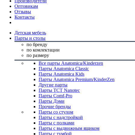
Производители
Оптовикам
Отзывы
Контакты
Детская мебель
Парты и столы
по бренду
по комлектации
по размеру
Все парты Anatomica/Kinderzen
Парты Anatomica Classic
Парты Anatomica Kids
Парты Anatomica Premium/KinderZen
Другие парты
Парты TCT Nanotec
Парты Comf-Pro
Парты Дэми
Прочие бренды
Парты со стулом
Парты с надстройкой
Парты с полками
Парты с выдвижным ящиком
Парты с тумбой