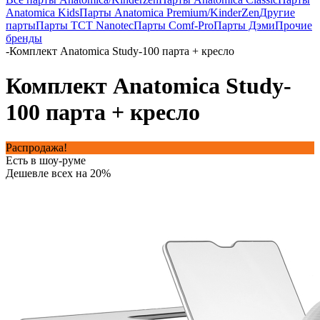
Anatomica Kids
Парты Anatomica Premium/KinderZen
Другие
парты
Парты TCT Nanotec
Парты Comf-Pro
Парты Дэми
Прочие
бренды
-
Комплект Anatomica Study-100 парта + кресло
Комплект Anatomica Study-
100 парта + кресло
Распродажа!
Есть в шоу-руме
Дешевле всех на 20%