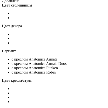
Добавлена
Цвет столешницы
Цвет декора
Вариант
c креслом Anatomica Armata
c креслом Anatomica Armata Duos
с креслом Anatomica Funken
с креслом Anatomica Robin
Цвет кресла/стула