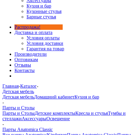
Аксессуары
Кухня и бар
Кухонные стулья
Барные стулья
Распродажа!
Доставка и оплата
Условия оплаты
Условия доставки
Гарантия на товар
Производители
Оптовикам
Отзывы
Контакты
Главная
-
Каталог
-
Детская мебель
Детская мебель
Домашний кабинет
Кухня и бар
-
Парты и Столы
Парты и Столы
Детские комплекты
Кресла и стулья
Тумбы и
стеллажи
Аксессуары
Освещение
-
Парты Anatomica Classic
Все парты Anatomica/Kinderzen
Парты Anatomica Classic
Парты