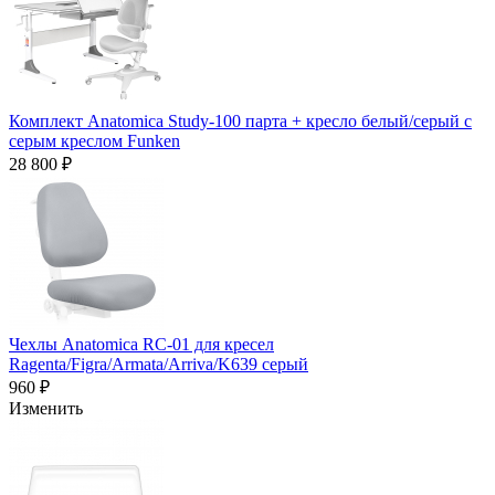
Комплект Anatomica Study-100 парта + кресло белый/серый с
серым креслом Funken
28 800 ₽
Чехлы Anatomica RC-01 для кресел
Ragenta/Figra/Armata/Arriva/K639 серый
960 ₽
Изменить