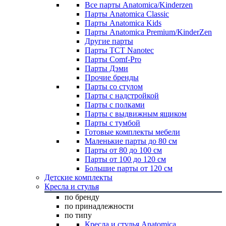
Все парты Anatomica/Kinderzen
Парты Anatomica Classic
Парты Anatomica Kids
Парты Anatomica Premium/KinderZen
Другие парты
Парты TCT Nanotec
Парты Comf-Pro
Парты Дэми
Прочие бренды
Парты со стулом
Парты с надстройкой
Парты с полками
Парты с выдвижным ящиком
Парты с тумбой
Готовые комплекты мебели
Маленькие парты до 80 см
Парты от 80 до 100 см
Парты от 100 до 120 см
Большие парты от 120 см
Детские комплекты
Кресла и стулья
по бренду
по принадлежности
по типу
Кресла и стулья Anatomica