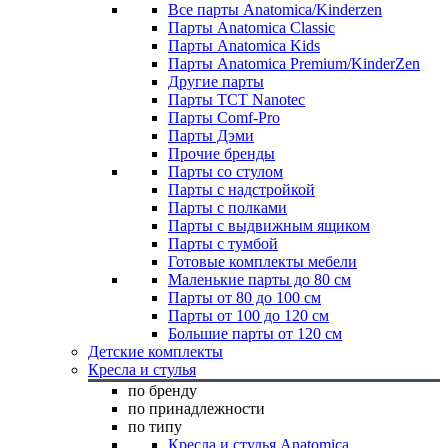
Все парты Anatomica/Kinderzen
Парты Anatomica Classic
Парты Anatomica Kids
Парты Anatomica Premium/KinderZen
Другие парты
Парты TCT Nanotec
Парты Comf-Pro
Парты Дэми
Прочие бренды
Парты со стулом
Парты с надстройкой
Парты с полками
Парты с выдвижным ящиком
Парты с тумбой
Готовые комплекты мебели
Маленькие парты до 80 см
Парты от 80 до 100 см
Парты от 100 до 120 см
Большие парты от 120 см
Детские комплекты
Кресла и стулья
по бренду
по принадлежности
по типу
Кресла и стулья Anatomica