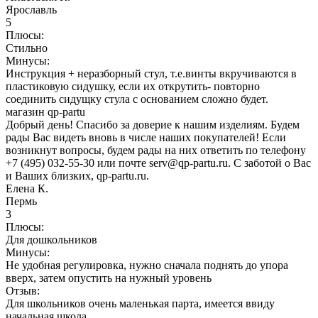
Ярославль
5
Плюсы:
Стильно
Минусы:
Инструкция + неразборный стул, т.е.винты вкручиваются в
пластиковую сидушку, если их открутить- повторно
соединить сидущку стула с основанием сложно будет.
магазин qp-partu
Добрый день! Спасибо за доверие к нашим изделиям. Будем
рады Вас видеть вновь в числе наших покупателей! Если
возникнут вопросы, будем рады на них ответить по телефону
+7 (495) 032-55-30 или почте serv@qp-partu.ru. С заботой о Вас
и Ваших близких, qp-partu.ru.
Елена К.
Пермь
3
Плюсы:
Для дошкольников
Минусы:
Не удобная регулировка, нужно сначала поднять до упора
вверх, затем опустить на нужный уровень
Отзыв:
Для школьников очень маленькая парта, имеется ввиду
начальная школа