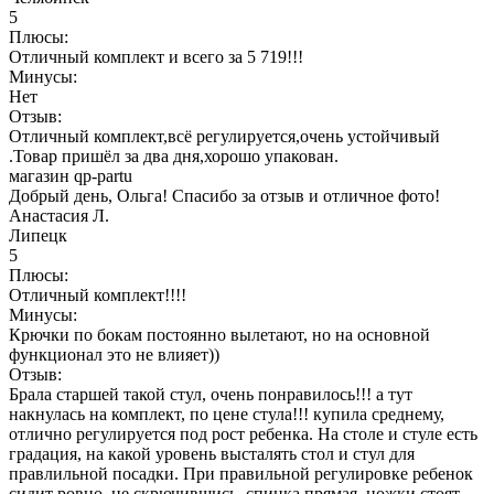
5
Плюсы:
Отличный комплект и всего за 5 719!!!
Минусы:
Нет
Отзыв:
Отличный комплект,всё регулируется,очень устойчивый
.Товар пришёл за два дня,хорошо упакован.
магазин qp-partu
Добрый день, Ольга! Спасибо за отзыв и отличное фото!
Анастасия Л.
Липецк
5
Плюсы:
Отличный комплект!!!!
Минусы:
Крючки по бокам постоянно вылетают, но на основной
функционал это не влияет))
Отзыв:
Брала старшей такой стул, очень понравилось!!! а тут
накнулась на комплект, по цене стула!!! купила среднему,
отлично регулируется под рост ребенка. На столе и стуле есть
градация, на какой уровень высталять стол и стул для
правлильной посадки. При правильной регулировке ребенок
сидит ровно, не скрючившись, спинка прямая, ножки стоят