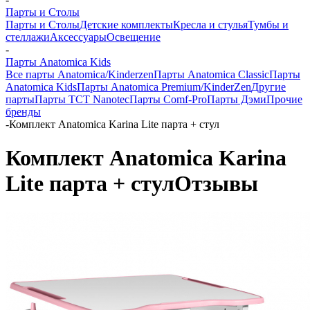
Парты и Столы
Парты и Столы
Детские комплекты
Кресла и стулья
Тумбы и
стеллажи
Аксессуары
Освещение
-
Парты Anatomica Kids
Все парты Anatomica/Kinderzen
Парты Anatomica Classic
Парты
Anatomica Kids
Парты Anatomica Premium/KinderZen
Другие
парты
Парты TCT Nanotec
Парты Comf-Pro
Парты Дэми
Прочие
бренды
-
Комплект Anatomica Karina Lite парта + стул
Комплект Anatomica Karina
Lite парта + стул
Отзывы