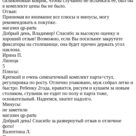
силиконовый коврик, чтобы случайно не испачкать ее, был бы
в комплекте цены бы не было.
Отзыв:
Принимая во внимание все плюсы и минусы, могу
рекомендовать к покупке.
магазин qp-partu
Добрый день, Владимир! Спасибо за высокую оценку и
хороший отзыв! Возможно, если Вы посильнее закрутите
фиксаторы на столешнице, она будет прочно держать угол
наклона.
Ирина П.
Липецк
5
Плюсы:
Крепкий и очень симпатичный комплект парта+стул,
регулировка по росту. Отлично упаковано, муж собрал легко и
быстро. Ребенку 2года, нравится, рисуем и кушаем за новым
столиком, стульчик не ездит по полу и парта тоже,
основательный. Надеемся, хватит надолго.
Минусы:
не заметили
магазин qp-partu
Добрый день! Спасибо за развернутый отзыв и отличное
фото!
Валентина Л.