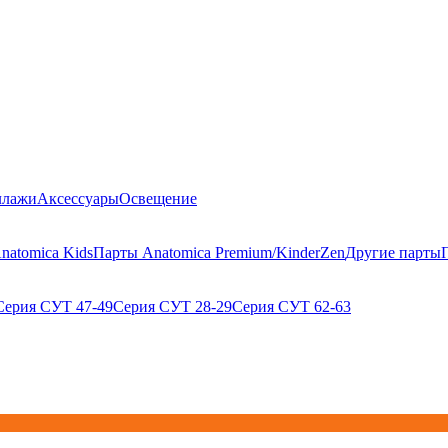
ллажи
Аксессуары
Освещение
natomica Kids
Парты Anatomica Premium/KinderZen
Другие парты
Серия СУТ 47-49
Серия СУТ 28-29
Серия СУТ 62-63