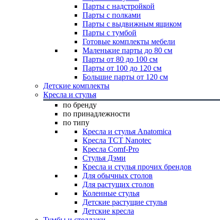
Парты с надстройкой
Парты с полками
Парты с выдвижным ящиком
Парты с тумбой
Готовые комплекты мебели
Маленькие парты до 80 см
Парты от 80 до 100 см
Парты от 100 до 120 см
Большие парты от 120 см
Детские комплекты
Кресла и стулья
по бренду
по принадлежности
по типу
Кресла и стулья Anatomica
Кресла TCT Nanotec
Кресла Comf-Pro
Стулья Дэми
Кресла и стулья прочих брендов
Для обычных столов
Для растущих столов
Коленные стулья
Детские растущие стулья
Детские кресла
Тумбы и стеллажи