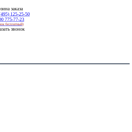
зина заказа
(495) 125-25-50
00 775-77-23
нок бесплатный)
азать звонок