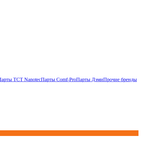
Парты TCT Nanotec
Парты Comf-Pro
Парты Дэми
Прочие бренды