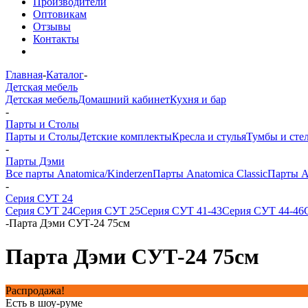
Производители
Оптовикам
Отзывы
Контакты
Главная
-
Каталог
-
Детская мебель
Детская мебель
Домашний кабинет
Кухня и бар
-
Парты и Столы
Парты и Столы
Детские комплекты
Кресла и стулья
Тумбы и сте
-
Парты Дэми
Все парты Anatomica/Kinderzen
Парты Anatomica Classic
Парты A
-
Серия СУТ 24
Серия СУТ 24
Серия СУТ 25
Серия СУТ 41-43
Серия СУТ 44-46
-
Парта Дэми СУТ-24 75см
Парта Дэми СУТ-24 75см
Распродажа!
Есть в шоу-руме