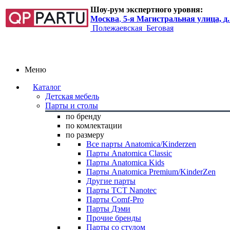
Шоу-рум экспертного уровня:
Москва
,
5-я Магистральная улица, д.
Полежаевская
Беговая
Меню
Каталог
Детская мебель
Парты и столы
по бренду
по комлектации
по размеру
Все парты Anatomica/Kinderzen
Парты Anatomica Classic
Парты Anatomica Kids
Парты Anatomica Premium/KinderZen
Другие парты
Парты TCT Nanotec
Парты Comf-Pro
Парты Дэми
Прочие бренды
Парты со стулом