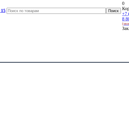
0
Кор
 15
+7 
8 8
(зво
Зак