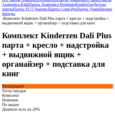
Anatomica Kids
Парты Anatomica Premium/KinderZen
Другие
парты
Парты TCT Nanotec
Парты Comf-Pro
Парты Дэми
Прочие
бренды
-
Комплект Kinderzen Dali Plus парта + кресло + надстройка +
выдвижной ящик + органайзер + подставка для книг
Комплект Kinderzen Dali Plus
парта + кресло + надстройка
+ выдвижной ящик +
органайзер + подставка для
книг
Распродажа!
Хиты продаж
Комплект
Новинки
По акции
Дешевле всех на 20%