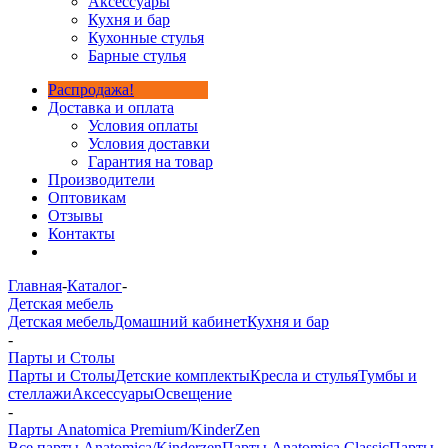
Аксессуары
Кухня и бар
Кухонные стулья
Барные стулья
Распродажа!
Доставка и оплата
Условия оплаты
Условия доставки
Гарантия на товар
Производители
Оптовикам
Отзывы
Контакты
Главная
-
Каталог
-
Детская мебель
Детская мебель
Домашний кабинет
Кухня и бар
-
Парты и Столы
Парты и Столы
Детские комплекты
Кресла и стулья
Тумбы и
стеллажи
Аксессуары
Освещение
-
Парты Anatomica Premium/KinderZen
Все парты Anatomica/Kinderzen
Парты Anatomica Classic
Парты