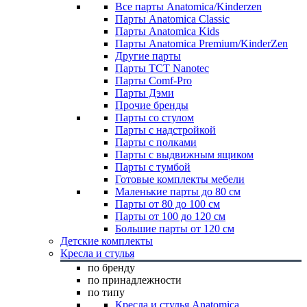
Все парты Anatomica/Kinderzen
Парты Anatomica Classic
Парты Anatomica Kids
Парты Anatomica Premium/KinderZen
Другие парты
Парты TCT Nanotec
Парты Comf-Pro
Парты Дэми
Прочие бренды
Парты со стулом
Парты с надстройкой
Парты с полками
Парты с выдвижным ящиком
Парты с тумбой
Готовые комплекты мебели
Маленькие парты до 80 см
Парты от 80 до 100 см
Парты от 100 до 120 см
Большие парты от 120 см
Детские комплекты
Кресла и стулья
по бренду
по принадлежности
по типу
Кресла и стулья Anatomica