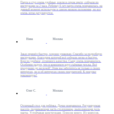
Парта и стул очень удобные, взяли в сером цвете, собрали по
инструкции за 2 часа. Ребенку 6 лет парта очень понравилась. на
данный момент используем в самом низком положение, но все
очень легко регулируется.
Нина
Москва
Заказ пришёл быстро, хорошо упакован. Спасибо за подробную
инструкцию, благодаря которой всё собрали легко и быстро.
Кресло удобное, отличного качества. Сыну очень понравилось.
Особенно радует, что в комплекте идут съёмные чехлы. Всё
продумано до мелочей! Этим вы заботитесь не только о своих
интересах, но и об интересах своих покупателей. К покупке
рекомендую!
Олег С.
Москва
Отличный стол для ребёнка. Дочке понравился. Регулируемая
высота, поднимающая часть столешницы, выполняющая роль
парты. Устойчавая конструкция. Плюсов много. Из минусов,