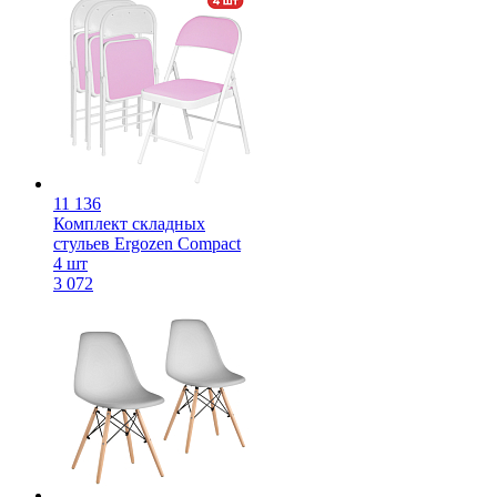
11 136
Комплект складных
стульев Ergozen Compact
4 шт
3 072