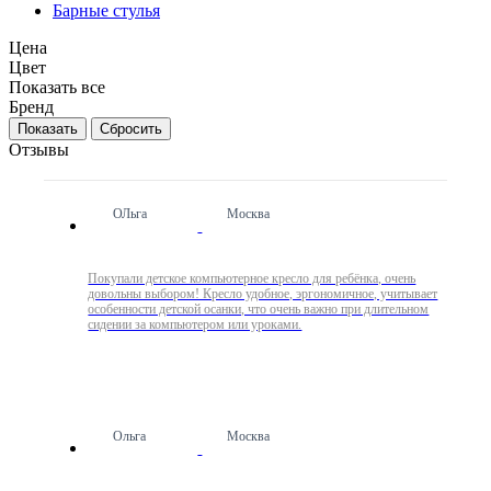
Барные стулья
Цена
Цвет
Показать все
Бренд
Сбросить
Отзывы
ОЛьга
Москва
Покупали детское компьютерное кресло для ребёнка, очень
довольны выбором! Кресло удобное, эргономичное, учитывает
особенности детской осанки, что очень важно при длительном
сидении за компьютером или уроками.
Ольга
Москва