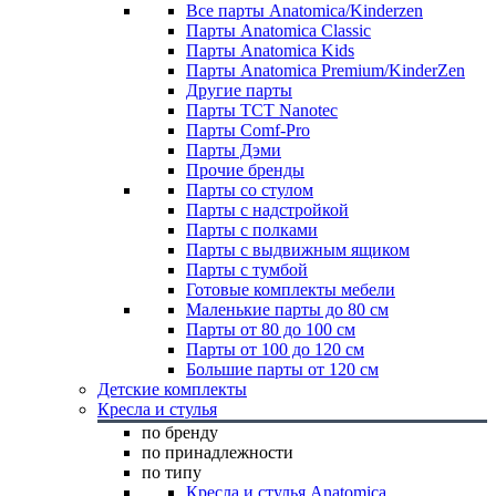
Все парты Anatomica/Kinderzen
Парты Anatomica Classic
Парты Anatomica Kids
Парты Anatomica Premium/KinderZen
Другие парты
Парты TCT Nanotec
Парты Comf-Pro
Парты Дэми
Прочие бренды
Парты со стулом
Парты с надстройкой
Парты с полками
Парты с выдвижным ящиком
Парты с тумбой
Готовые комплекты мебели
Маленькие парты до 80 см
Парты от 80 до 100 см
Парты от 100 до 120 см
Большие парты от 120 см
Детские комплекты
Кресла и стулья
по бренду
по принадлежности
по типу
Кресла и стулья Anatomica