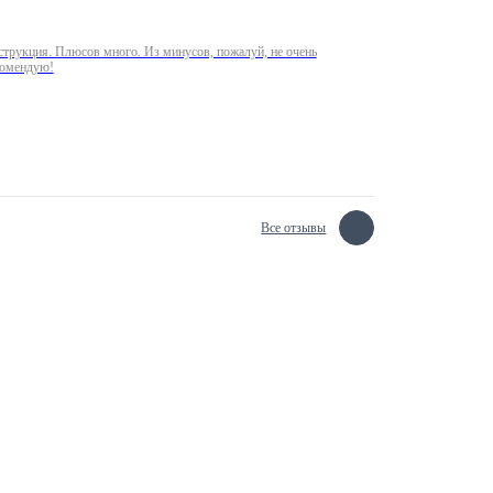
трукция. Плюсов много. Из минусов, пожалуй, не очень
комендую!
Все отзывы