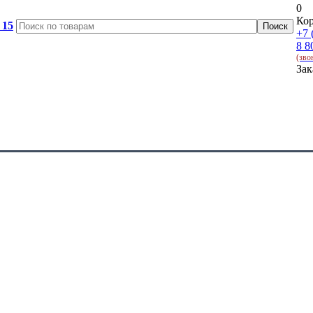
0
Кор
 15
+7 
8 8
(зво
Зак