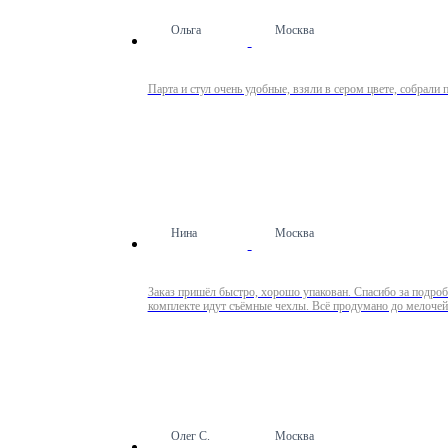
Ольга
Москва
Парта и стул очень удобные, взяли в сером цвете, собрали 
Нина
Москва
Заказ пришёл быстро, хорошо упакован. Спасибо за подробн
комплекте идут съёмные чехлы. Всё продумано до мелочей! 
Олег С.
Москва