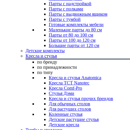
Парты с надстройкой
Парты с полками
Парты с выдвижным ящиком
Парты с тумбой
Готовые комплекты мебели
Маленькие парты до 80 см
Парты от 80 до 100 см
Парты от 100 до 120 см
Большие парты от 120 см
Детские комплекты
Кресла и стулья
по бренду
по принадлежности
по типу
Кресла и стулья Anatomica
Кресла TCT Nanotec
Кресла Comf-Pro
Стулья Дэми
Кресла и стулья прочих брендов
Для обычных столов
Для растущих столов
Коленные стулья
Детские растущие стулья
Детские кресла
Тумбы и стеллажи