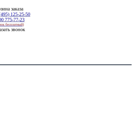
зина заказа
(495) 125-25-50
00 775-77-23
нок бесплатный)
азать звонок