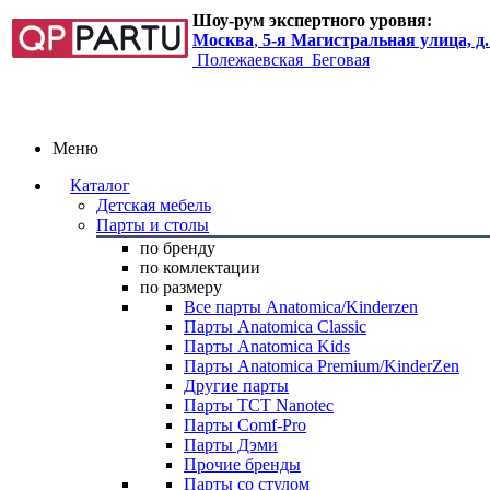
Шоу-рум экспертного уровня:
Москва
,
5-я Магистральная улица, д.
Полежаевская
Беговая
Меню
Каталог
Детская мебель
Парты и столы
по бренду
по комлектации
по размеру
Все парты Anatomica/Kinderzen
Парты Anatomica Classic
Парты Anatomica Kids
Парты Anatomica Premium/KinderZen
Другие парты
Парты TCT Nanotec
Парты Comf-Pro
Парты Дэми
Прочие бренды
Парты со стулом