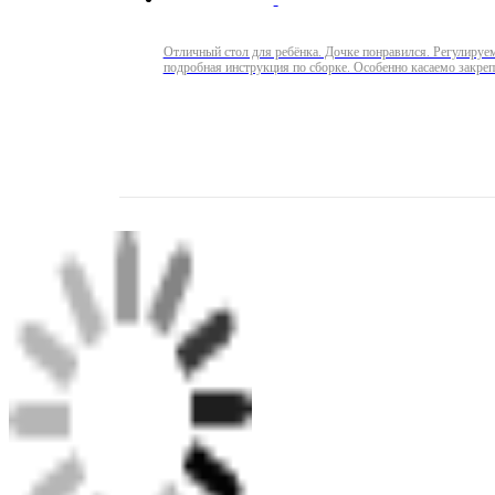
Отличный стол для ребёнка. Дочке понравился. Регулируе
подробная инструкция по сборке. Особенно касаемо закре