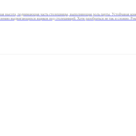
мая высота, поднимающая часть столешницы, выполняющая роль парты. Устойчавая конс
плению выдвигающихся ящиков под столешницей. Хотя разобраться не так и сложно. Ре