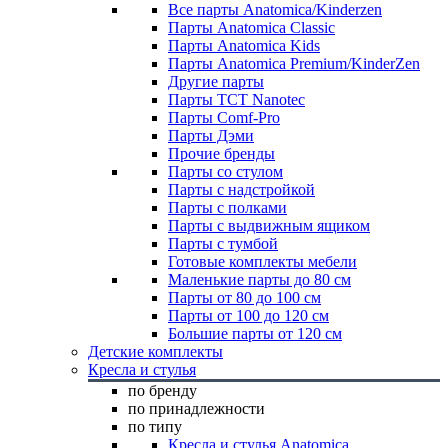
Все парты Anatomica/Kinderzen
Парты Anatomica Classic
Парты Anatomica Kids
Парты Anatomica Premium/KinderZen
Другие парты
Парты TCT Nanotec
Парты Comf-Pro
Парты Дэми
Прочие бренды
Парты со стулом
Парты с надстройкой
Парты с полками
Парты с выдвижным ящиком
Парты с тумбой
Готовые комплекты мебели
Маленькие парты до 80 см
Парты от 80 до 100 см
Парты от 100 до 120 см
Большие парты от 120 см
Детские комплекты
Кресла и стулья
по бренду
по принадлежности
по типу
Кресла и стулья Anatomica