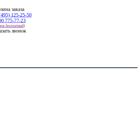
зина заказа
(495) 125-25-50
00 775-77-23
нок бесплатный)
азать звонок