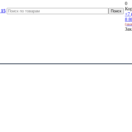
0
Кор
 15
+7 
8 8
(зво
Зак