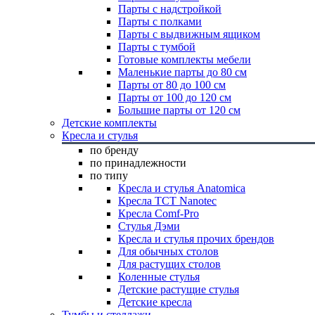
Парты с надстройкой
Парты с полками
Парты с выдвижным ящиком
Парты с тумбой
Готовые комплекты мебели
Маленькие парты до 80 см
Парты от 80 до 100 см
Парты от 100 до 120 см
Большие парты от 120 см
Детские комплекты
Кресла и стулья
по бренду
по принадлежности
по типу
Кресла и стулья Anatomica
Кресла TCT Nanotec
Кресла Comf-Pro
Стулья Дэми
Кресла и стулья прочих брендов
Для обычных столов
Для растущих столов
Коленные стулья
Детские растущие стулья
Детские кресла
Тумбы и стеллажи