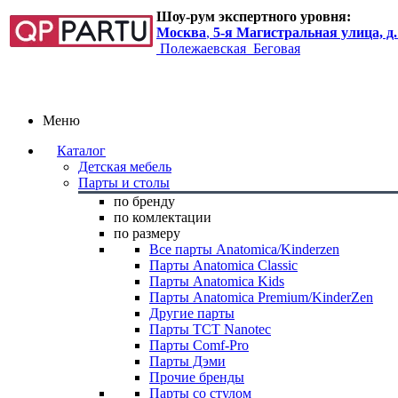
Шоу-рум экспертного уровня:
Москва
,
5-я Магистральная улица, д.
Полежаевская
Беговая
Меню
Каталог
Детская мебель
Парты и столы
по бренду
по комлектации
по размеру
Все парты Anatomica/Kinderzen
Парты Anatomica Classic
Парты Anatomica Kids
Парты Anatomica Premium/KinderZen
Другие парты
Парты TCT Nanotec
Парты Comf-Pro
Парты Дэми
Прочие бренды
Парты со стулом