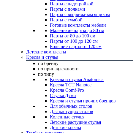
Парты с надстройкой
Парты с полками
Парты с выдвижным ящиком
Парты с тумбой
Готовые комплекты мебели
Маленькие парты до 80 см
Парты от 80 до 100 см
Парты от 100 до 120 см
Большие парты от 120 см
Детские комплекты
Кресла и стулья
по бренду
по принадлежности
по типу
Кресла и стулья Anatomica
Кресла TCT Nanotec
Кресла Comf-Pro
Стулья Дэми
Кресла и стулья прочих брендов
Для обычных столов
Для растущих столов
Коленные стулья
Детские растущие стулья
Детские кресла
Тумбы и стеллажи