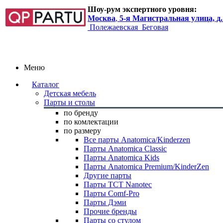
Шоу-рум экспертного уровня:
Москва
,
5-я Магистральная улица, д.
Полежаевская
Беговая
Меню
Каталог
Детская мебель
Парты и столы
по бренду
по комлектации
по размеру
Все парты Anatomica/Kinderzen
Парты Anatomica Classic
Парты Anatomica Kids
Парты Anatomica Premium/KinderZen
Другие парты
Парты TCT Nanotec
Парты Comf-Pro
Парты Дэми
Прочие бренды
Парты со стулом