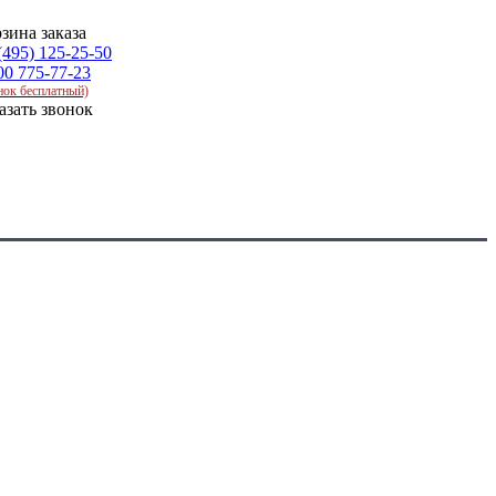
зина заказа
(495) 125-25-50
00 775-77-23
нок бесплатный)
азать звонок