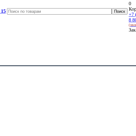
0
Кор
 15
+7 
8 8
(зво
Зак