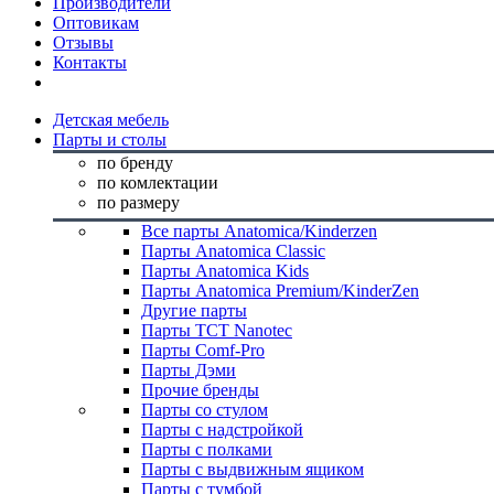
Производители
Оптовикам
Отзывы
Контакты
Детская мебель
Парты и столы
по бренду
по комлектации
по размеру
Все парты Anatomica/Kinderzen
Парты Anatomica Classic
Парты Anatomica Kids
Парты Anatomica Premium/KinderZen
Другие парты
Парты TCT Nanotec
Парты Comf-Pro
Парты Дэми
Прочие бренды
Парты со стулом
Парты с надстройкой
Парты с полками
Парты с выдвижным ящиком
Парты с тумбой