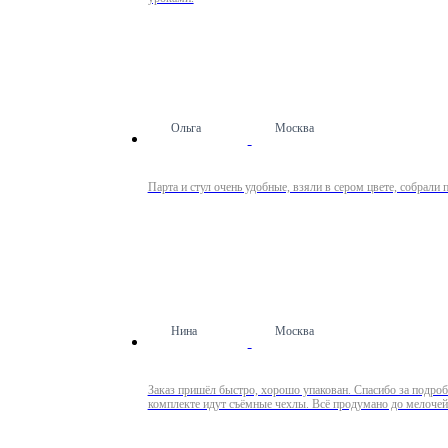
Ольга
Москва
Парта и стул очень удобные, взяли в сером цвете, собрали 
Нина
Москва
Заказ пришёл быстро, хорошо упакован. Спасибо за подробн
комплекте идут съёмные чехлы. Всё продумано до мелочей! 