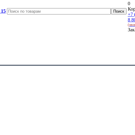
0
Кор
 15
+7 
8 8
(зво
Зак