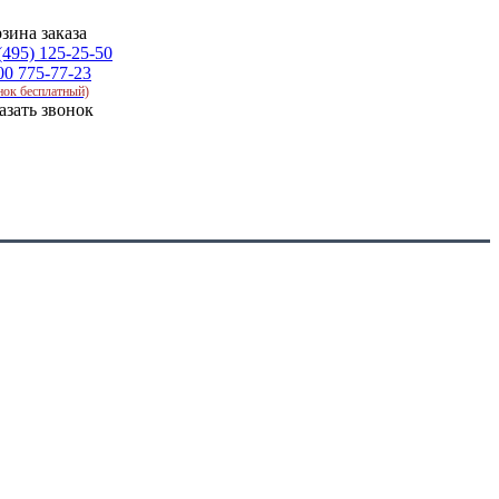
зина заказа
(495) 125-25-50
00 775-77-23
нок бесплатный)
азать звонок