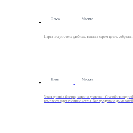
Ольга
Москва
Парта и стул очень удобные, взяли в сером цвете, собрали 
Нина
Москва
Заказ пришёл быстро, хорошо упакован. Спасибо за подробн
комплекте идут съёмные чехлы. Всё продумано до мелочей! 