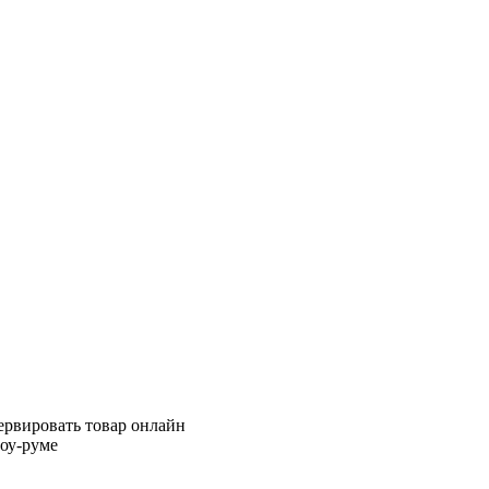
ервировать товар онлайн
шоу-руме