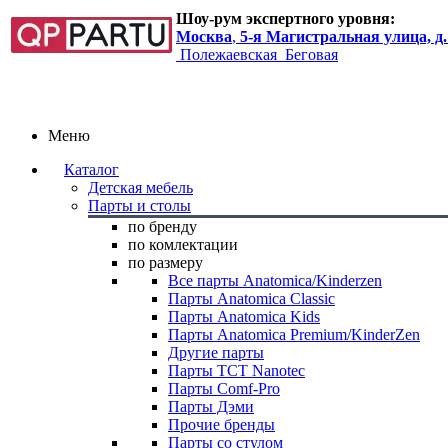
Шоу-рум экспертного уровня:
Москва
,
5-я Магистральная улица, д.
Полежаевская
Беговая
Меню
Каталог
Детская мебель
Парты и столы
по бренду
по комлектации
по размеру
Все парты Anatomica/Kinderzen
Парты Anatomica Classic
Парты Anatomica Kids
Парты Anatomica Premium/KinderZen
Другие парты
Парты TCT Nanotec
Парты Comf-Pro
Парты Дэми
Прочие бренды
Парты со стулом