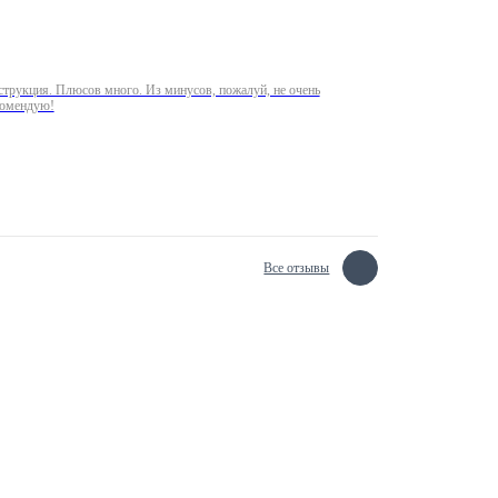
трукция. Плюсов много. Из минусов, пожалуй, не очень
комендую!
Все отзывы