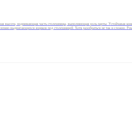
мая высота, поднимающая часть столешницы, выполняющая роль парты. Устойчавая конс
плению выдвигающихся ящиков под столешницей. Хотя разобраться не так и сложно. Ре