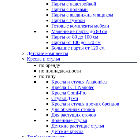
Парты с надстройкой
Парты с полками
Парты с выдвижным ящиком
Парты с тумбой
Готовые комплекты мебели
Маленькие парты до 80 см
Парты от 80 до 100 см
Парты от 100 до 120 см
Большие парты от 120 см
Детские комплекты
Кресла и стулья
по бренду
по принадлежности
по типу
Кресла и стулья Anatomica
Кресла TCT Nanotec
Кресла Comf-Pro
Стулья Дэми
Кресла и стулья прочих брендов
Для обычных столов
Для растущих столов
Коленные стулья
Детские растущие стулья
Детские кресла
Тумбы и стеллажи