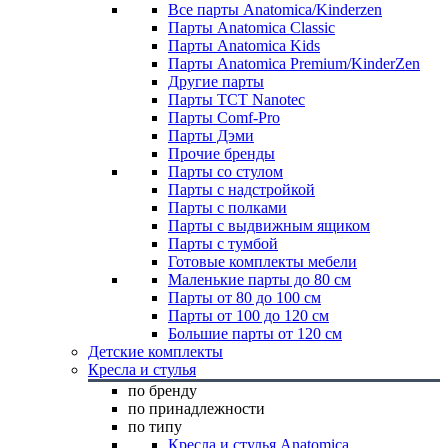
Все парты Anatomica/Kinderzen
Парты Anatomica Classic
Парты Anatomica Kids
Парты Anatomica Premium/KinderZen
Другие парты
Парты TCT Nanotec
Парты Comf-Pro
Парты Дэми
Прочие бренды
Парты со стулом
Парты с надстройкой
Парты с полками
Парты с выдвижным ящиком
Парты с тумбой
Готовые комплекты мебели
Маленькие парты до 80 см
Парты от 80 до 100 см
Парты от 100 до 120 см
Большие парты от 120 см
Детские комплекты
Кресла и стулья
по бренду
по принадлежности
по типу
Кресла и стулья Anatomica