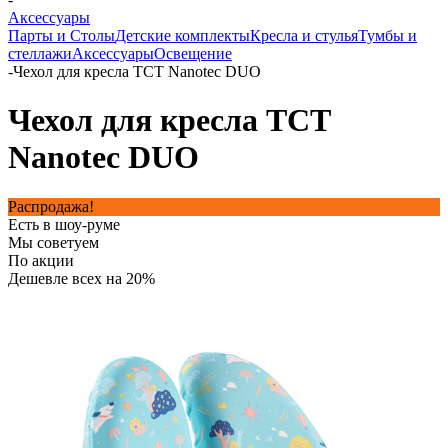
Аксессуары
Парты и Столы
Детские комплекты
Кресла и стулья
Тумбы и
стеллажи
Аксессуары
Освещение
-
Чехол для кресла TCT Nanotec DUO
Чехол для кресла TCT
Nanotec DUO
Распродажа!
Есть в шоу-руме
Мы советуем
По акции
Дешевле всех на 20%