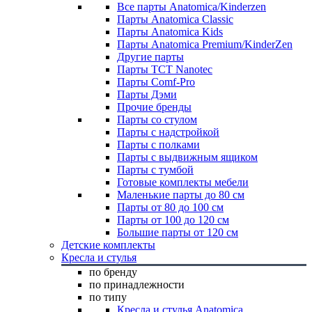
Все парты Anatomica/Kinderzen
Парты Anatomica Classic
Парты Anatomica Kids
Парты Anatomica Premium/KinderZen
Другие парты
Парты TCT Nanotec
Парты Comf-Pro
Парты Дэми
Прочие бренды
Парты со стулом
Парты с надстройкой
Парты с полками
Парты с выдвижным ящиком
Парты с тумбой
Готовые комплекты мебели
Маленькие парты до 80 см
Парты от 80 до 100 см
Парты от 100 до 120 см
Большие парты от 120 см
Детские комплекты
Кресла и стулья
по бренду
по принадлежности
по типу
Кресла и стулья Anatomica