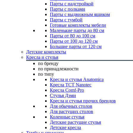
Парты с надстройкой
Парты с полками
Парты с выдвижным ящиком
Парты с тумбой
Готовые комплекты мебели
Маленькие парты до 80 см
Парты от 80 до 100 см
Парты от 100 до 120 см
Большие парты от 120 см
Детские комплекты
Кресла и стулья
по бренду
по принадлежности
по типу
Кресла и стулья Anatomica
Кресла TCT Nanotec
Кресла Comf-Pro
Стулья Дэми
Кресла и стулья прочих брендов
Для обычных столов
Для растущих столов
Коленные стулья
Детские растущие стулья
Детские кресла
Тумбы и стеллажи