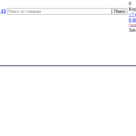
0
Кор
 15
+7 
8 8
(зво
Зак