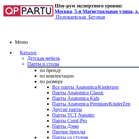
Шоу-рум экспертного уровня:
Москва
,
5-я Магистральная улица, д.
Полежаевская
Беговая
Меню
Каталог
Детская мебель
Парты и столы
по бренду
по комлектации
по размеру
Все парты Anatomica/Kinderzen
Парты Anatomica Classic
Парты Anatomica Kids
Парты Anatomica Premium/KinderZen
Другие парты
Парты TCT Nanotec
Парты Comf-Pro
Парты Дэми
Прочие бренды
Парты со стулом