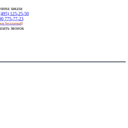
зина заказа
(495) 125-25-50
00 775-77-23
нок бесплатный)
азать звонок