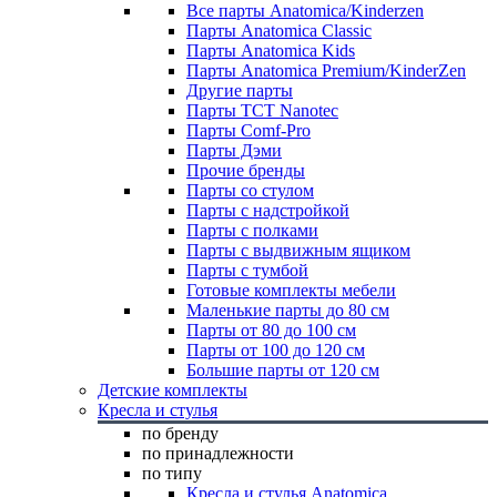
Все парты Anatomica/Kinderzen
Парты Anatomica Classic
Парты Anatomica Kids
Парты Anatomica Premium/KinderZen
Другие парты
Парты TCT Nanotec
Парты Comf-Pro
Парты Дэми
Прочие бренды
Парты со стулом
Парты с надстройкой
Парты с полками
Парты с выдвижным ящиком
Парты с тумбой
Готовые комплекты мебели
Маленькие парты до 80 см
Парты от 80 до 100 см
Парты от 100 до 120 см
Большие парты от 120 см
Детские комплекты
Кресла и стулья
по бренду
по принадлежности
по типу
Кресла и стулья Anatomica