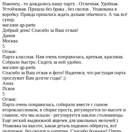
Наконец - то дождались нашу парту . Отличная. Удобная.
Устойчивая. Пришла без брака , без сколов . Упакована в
коробку. Правда пришлось ждать дольше обычного. А так всё
супер.
магазин qp-partu
Добрый день! Спасибо за Ваш отзыв!
Дания
Москва
5
Отзыв:
Парта классная. Нам очень понравилась, крепкая, красивая.
Собрали быстро. Сидеть за ней удобно.
магазин qp-partu
Спасибо за Ваш отзыв и фото! Надеемся, что растущая парта
прослужит Вам долгие годы! :)
Анна
Псков
5
Отзыв:
Парта очень понравилась, собирали вместе с сыном
второклассником, в сборке проста, регулируется по высоте и
главное, что мы искали - регулируется наклон столешницы.
Ещё легкий выдвижной ящичек для школьных мелочей:)
Упаковка на высоте, какая деталь надежно обёрнута, всё
целенькое, без сколов и царапин. Спасибо большое! Очень