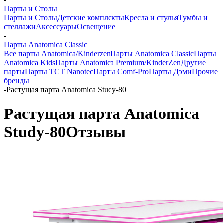
Парты и Столы
Парты и Столы
Детские комплекты
Кресла и стулья
Тумбы и
стеллажи
Аксессуары
Освещение
-
Парты Anatomica Classic
Все парты Anatomica/Kinderzen
Парты Anatomica Classic
Парты
Anatomica Kids
Парты Anatomica Premium/KinderZen
Другие
парты
Парты TCT Nanotec
Парты Comf-Pro
Парты Дэми
Прочие
бренды
-
Растущая парта Anatomica Study-80
Растущая парта Anatomica
Study-80
Отзывы