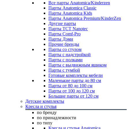
Все парты Anatomica/Kinderzen
Парты Anatomica Classic
Парты Anatomica Kids
Парты Anatomica Premium/KinderZen
Другие парты
Парты TCT Nanotec
Парты Comf-Pro
Парты Дэми
Прочие бренды
Парты со стулом
Парты с надстройкой
Парты с полками
Парты с выдвижным ящиком
Парты с тумбой
Готовые комплекты мебели
Маленькие парты до 80 см
Парты от 80 до 100 см
Парты от 100 до 120 см
Большие парты от 120 см
Детские комплекты
Кресла и стулья
по бренду
по принадлежности
по типу
Кресла и стулья Anatomica