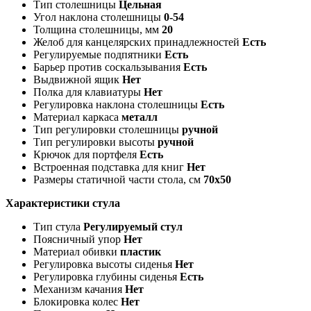
Тип столешницы
Цельная
Угол наклона столешницы
0-54
Толщина столешницы, мм
20
Желоб для канцелярских принадлежностей
Есть
Регулируемые подпятники
Есть
Барьер против соскальзывания
Есть
Выдвижной ящик
Нет
Полка для клавиатуры
Нет
Регулировка наклона столешницы
Есть
Материал каркаса
металл
Тип регулировки столешницы
ручной
Тип регулировки высоты
ручной
Крючок для портфеля
Есть
Встроенная подставка для книг
Нет
Размеры статичной части стола, см
70x50
Характеристики стула
Тип стула
Регулируемый стул
Поясничный упор
Нет
Материал обивки
пластик
Регулировка высоты сиденья
Нет
Регулировка глубины сиденья
Есть
Механизм качания
Нет
Блокировка колес
Нет