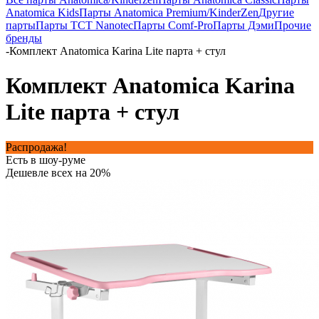
Anatomica Kids
Парты Anatomica Premium/KinderZen
Другие
парты
Парты TCT Nanotec
Парты Comf-Pro
Парты Дэми
Прочие
бренды
-
Комплект Anatomica Karina Lite парта + стул
Комплект Anatomica Karina
Lite парта + стул
Распродажа!
Есть в шоу-руме
Дешевле всех на 20%