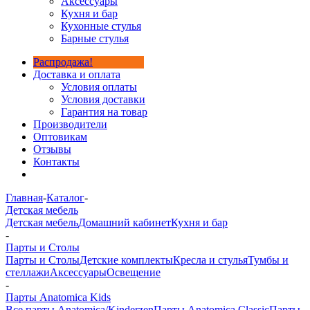
Аксессуары
Кухня и бар
Кухонные стулья
Барные стулья
Распродажа!
Доставка и оплата
Условия оплаты
Условия доставки
Гарантия на товар
Производители
Оптовикам
Отзывы
Контакты
Главная
-
Каталог
-
Детская мебель
Детская мебель
Домашний кабинет
Кухня и бар
-
Парты и Столы
Парты и Столы
Детские комплекты
Кресла и стулья
Тумбы и
стеллажи
Аксессуары
Освещение
-
Парты Anatomica Kids
Все парты Anatomica/Kinderzen
Парты Anatomica Classic
Парты