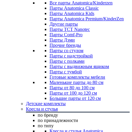
Все парты Anatomica/Kinderzen
Парты Anatomica Classic
Парты Anatomica Kids
Парты Anatomica Premium/KinderZen
Другие парты
Парты TCT Nanotec
Парты Comf-Pro
Парты Дэми
Прочие бренды
Парты со стулом
Парты с надстройкой
Парты с полками
Парты с выдвижным ящиком
Парты с тумбой
Готовые комплекты мебели
Маленькие парты до 80 см
Парты от 80 до 100 см
Парты от 100 до 120 см
Большие парты от 120 см
Детские комплекты
Кресла и стулья
по бренду
по принадлежности
по типу
Кресла и стулья Anatomica