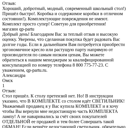
Отзыв:
Хороший, добротный, модный, современный школьный стол!)
Пришёл быстро!. Коробка и содержимое коробки в отличном
состоянии!). Комплектующие повреждения не имеют.
Комплект просто супер! Советую для приобретения!
магазин qp-partu
Добрый день! Благодарим Вас за теплый отзыв и высокую
оценку. Уверены, что сделанная покупка будет радовать Вас
долгие годы. Если в дальнейшем Вам потребуется приобрести
эргономичное кресло или растущую парту напрямую от
производителя по самым низким ценам, Вы можете
обратиться к нашим менеджерам за квалифицированной
консультацией по номеру телефона 8 800 775-77-23. С
уважением, qp-partu.ru.
Александра
Омск
1
Отзыв:
Стол пришёл. К столу претензий нет. Но! В инструкции
указано, что В КОМПЛЕКТЕ со столом идёт СВЕТИЛЬНИК!
Уважаемый продавец я у Вас купила КОМПЛЕКТ и я хочу
чтобы Вы вернули мне недостающую часть КОМПЛЕКТА
лампу! А не наваривались за счёт своих покупателей
ОТДЕЛЬНОЙ ее продажей и тем более Совершать такой
ОБМАН! Если вернёте недостающий светильник, обязательно