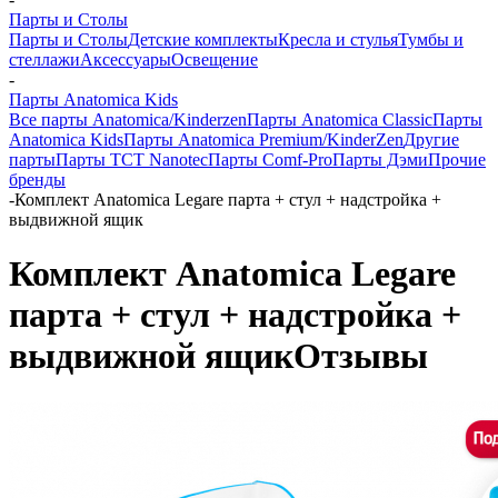
Парты и Столы
Парты и Столы
Детские комплекты
Кресла и стулья
Тумбы и
стеллажи
Аксессуары
Освещение
-
Парты Anatomica Kids
Все парты Anatomica/Kinderzen
Парты Anatomica Classic
Парты
Anatomica Kids
Парты Anatomica Premium/KinderZen
Другие
парты
Парты TCT Nanotec
Парты Comf-Pro
Парты Дэми
Прочие
бренды
-
Комплект Anatomica Legare парта + стул + надстройка +
выдвижной ящик
Комплект Anatomica Legare
парта + стул + надстройка +
выдвижной ящик
Отзывы