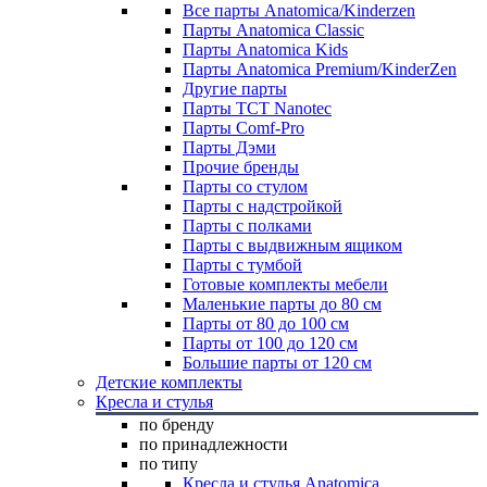
Все парты Anatomica/Kinderzen
Парты Anatomica Classic
Парты Anatomica Kids
Парты Anatomica Premium/KinderZen
Другие парты
Парты TCT Nanotec
Парты Comf-Pro
Парты Дэми
Прочие бренды
Парты со стулом
Парты с надстройкой
Парты с полками
Парты с выдвижным ящиком
Парты с тумбой
Готовые комплекты мебели
Маленькие парты до 80 см
Парты от 80 до 100 см
Парты от 100 до 120 см
Большие парты от 120 см
Детские комплекты
Кресла и стулья
по бренду
по принадлежности
по типу
Кресла и стулья Anatomica