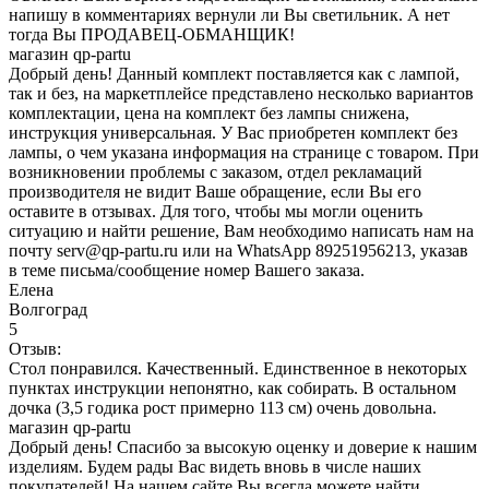
напишу в комментариях вернули ли Вы светильник. А нет
тогда Вы ПРОДАВЕЦ-ОБМАНЩИК!
магазин qp-partu
Добрый день! Данный комплект поставляется как с лампой,
так и без, на маркетплейсе представлено несколько вариантов
комплектации, цена на комплект без лампы снижена,
инструкция универсальная. У Вас приобретен комплект без
лампы, о чем указана информация на странице с товаром. При
возникновении проблемы с заказом, отдел рекламаций
производителя не видит Ваше обращение, если Вы его
оставите в отзывах. Для того, чтобы мы могли оценить
ситуацию и найти решение, Вам необходимо написать нам на
почту serv@qp-partu.ru или на WhatsApp 89251956213, указав
в теме письма/сообщение номер Вашего заказа.
Елена
Волгоград
5
Отзыв:
Стол понравился. Качественный. Единственное в некоторых
пунктах инструкции непонятно, как собирать. В остальном
дочка (3,5 годика рост примерно 113 см) очень довольна.
магазин qp-partu
Добрый день! Спасибо за высокую оценку и доверие к нашим
изделиям. Будем рады Вас видеть вновь в числе наших
покупателей! На нашем сайте Вы всегда можете найти