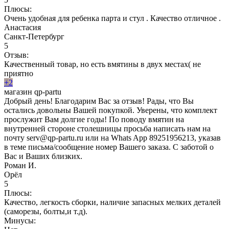
Плюсы:
Очень удобная для ребенка парта и стул . Качество отличное .
Анастасия
Санкт-Петербург
5
Отзыв:
Качественный товар, но есть вмятины в двух местах( не
приятно
+2
магазин qp-partu
Добрый день! Благодарим Вас за отзыв! Рады, что Вы
остались довольны Вашей покупкой. Уверены, что комплект
прослужит Вам долгие годы! По поводу вмятин на
внутренней стороне столешницы просьба написать нам на
почту serv@qp-partu.ru или на Whats App 89251956213, указав
в теме письма/сообщение номер Вашего заказа. С заботой о
Вас и Ваших близких.
Роман И.
Орёл
5
Плюсы:
Качество, легкость сборки, наличие запасных мелких деталей
(саморезы, болты,и т.д).
Минусы: