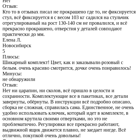
Нет
Отзыв:
Кто то в отзывах писал не прокрашено где то, не фиксируется
стул, всё фиксируется я с весом 103 кг садился на стульчик
отрегулированый на рост 130-140 см не провалился, и всё
прекрасно прокрашено, отверстия у деталей совподают
практически до мм.
Елена Л.
Новосибирск
5
Плюсы:
Шикарный комплект! Цвет, как и заказывали-розовый с
белым. очень красиво смотрится, дочке очень понравилось!
Минусы:
не обнаружили
Отзыв:
Нет ни царапин, ни сколов, всё пришло в целости и
сохранности. Комплектующие все в пакетиках, все детали
завернуты, обëрнуты. В инструкции всё подробно описано,
сборка не сложная, справилась сама. Единственное, не очень
удобно использовать ключик, который идет в комплекте, в
основном крутила своими отвертками, но это не
проблематично. Регулировки все прекрасно работают,
выдвижной ящик движется плавно, не заедает нигде. Всё
отлично, покупкой очень довольны!