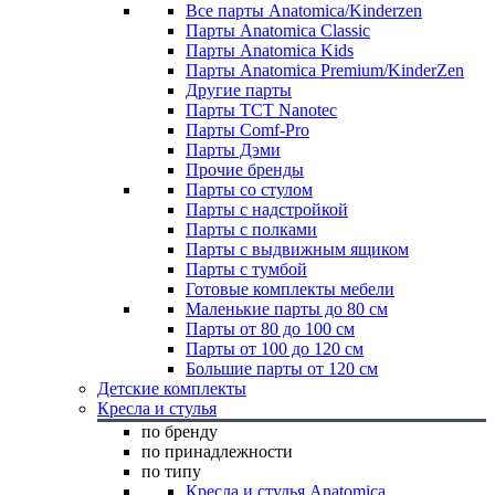
Все парты Anatomica/Kinderzen
Парты Anatomica Classic
Парты Anatomica Kids
Парты Anatomica Premium/KinderZen
Другие парты
Парты TCT Nanotec
Парты Comf-Pro
Парты Дэми
Прочие бренды
Парты со стулом
Парты с надстройкой
Парты с полками
Парты с выдвижным ящиком
Парты с тумбой
Готовые комплекты мебели
Маленькие парты до 80 см
Парты от 80 до 100 см
Парты от 100 до 120 см
Большие парты от 120 см
Детские комплекты
Кресла и стулья
по бренду
по принадлежности
по типу
Кресла и стулья Anatomica