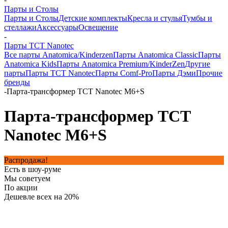
Парты и Столы
Парты и Столы
Детские комплекты
Кресла и стулья
Тумбы и
стеллажи
Аксессуары
Освещение
-
Парты TCT Nanotec
Все парты Anatomica/Kinderzen
Парты Anatomica Classic
Парты
Anatomica Kids
Парты Anatomica Premium/KinderZen
Другие
парты
Парты TCT Nanotec
Парты Comf-Pro
Парты Дэми
Прочие
бренды
-
Парта-трансформер TCT Nanotec M6+S
Парта-трансформер TCT
Nanotec M6+S
Распродажа!
Есть в шоу-руме
Мы советуем
По акции
Дешевле всех на 20%