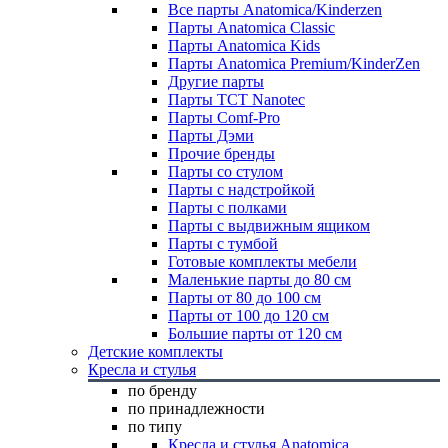
Все парты Anatomica/Kinderzen
Парты Anatomica Classic
Парты Anatomica Kids
Парты Anatomica Premium/KinderZen
Другие парты
Парты TCT Nanotec
Парты Comf-Pro
Парты Дэми
Прочие бренды
Парты со стулом
Парты с надстройкой
Парты с полками
Парты с выдвижным ящиком
Парты с тумбой
Готовые комплекты мебели
Маленькие парты до 80 см
Парты от 80 до 100 см
Парты от 100 до 120 см
Большие парты от 120 см
Детские комплекты
Кресла и стулья
по бренду
по принадлежности
по типу
Кресла и стулья Anatomica