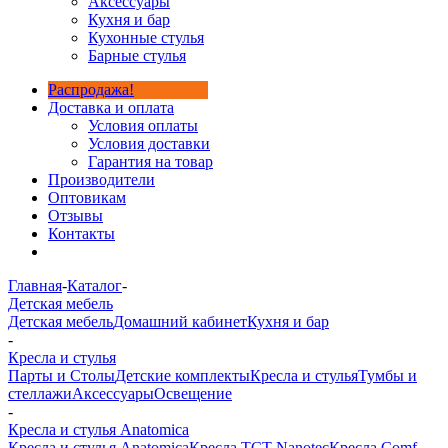
Аксессуары
Кухня и бар
Кухонные стулья
Барные стулья
Распродажа!
Доставка и оплата
Условия оплаты
Условия доставки
Гарантия на товар
Производители
Оптовикам
Отзывы
Контакты
Главная
-
Каталог
-
Детская мебель
Детская мебель
Домашний кабинет
Кухня и бар
-
Кресла и стулья
Парты и Столы
Детские комплекты
Кресла и стулья
Тумбы и
стеллажи
Аксессуары
Освещение
-
Кресла и стулья Anatomica
Кресла и стулья Anatomica
Кресла TCT Nanotec
Кресла Comf-