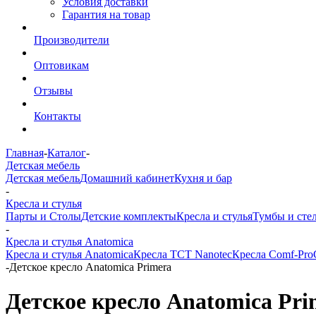
Условия доставки
Гарантия на товар
Производители
Оптовикам
Отзывы
Контакты
Главная
-
Каталог
-
Детская мебель
Детская мебель
Домашний кабинет
Кухня и бар
-
Кресла и стулья
Парты и Столы
Детские комплекты
Кресла и стулья
Тумбы и сте
-
Кресла и стулья Anatomica
Кресла и стулья Anatomica
Кресла TCT Nanotec
Кресла Comf-Pro
-
Детское кресло Anatomica Primera
Детское кресло Anatomica Pri