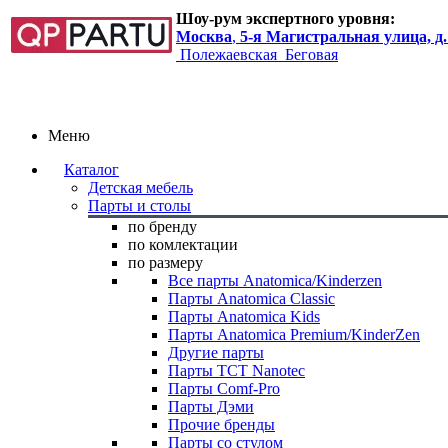
Шоу-рум экспертного уровня:
Москва
,
5-я Магистральная улица, д.
Полежаевская
Беговая
Меню
Каталог
Детская мебель
Парты и столы
по бренду
по комлектации
по размеру
Все парты Anatomica/Kinderzen
Парты Anatomica Classic
Парты Anatomica Kids
Парты Anatomica Premium/KinderZen
Другие парты
Парты TCT Nanotec
Парты Comf-Pro
Парты Дэми
Прочие бренды
Парты со стулом