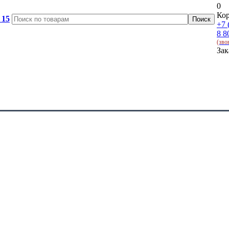
0
Кор
 15
+7 
8 8
(зво
Зак