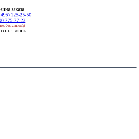
зина заказа
(495) 125-25-50
00 775-77-23
нок бесплатный)
азать звонок