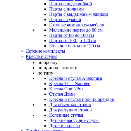
Парты с надстройкой
Парты с полками
Парты с выдвижным ящиком
Парты с тумбой
Готовые комплекты мебели
Маленькие парты до 80 см
Парты от 80 до 100 см
Парты от 100 до 120 см
Большие парты от 120 см
Детские комплекты
Кресла и стулья
по бренду
по принадлежности
по типу
Кресла и стулья Anatomica
Кресла TCT Nanotec
Кресла Comf-Pro
Стулья Дэми
Кресла и стулья прочих брендов
Для обычных столов
Для растущих столов
Коленные стулья
Детские растущие стулья
Детские кресла
Тумбы и стеллажи