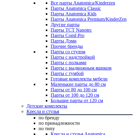
Все парты Anatomica/Kinderzen
Парты Anatomica Classic
Парты Anatomica Kids
Парты Anatomica Premium/KinderZen
Другие парты
Парты TCT Nanotec
Парты Comf-Pro
Парты Дэми
Прочие бренды
Парты со стулом
Парты с надстройкой
Парты с полками
Парты с выдвижным ящиком
Парты с тумбой
Готовые комплекты мебели
Маленькие парты до 80 см
Парты от 80 до 100 см
Парты от 100 до 120 см
Большие парты от 120 см
Детские комплекты
Кресла и стулья
по бренду
по принадлежности
по типу
Кресла и стулья Anatomica