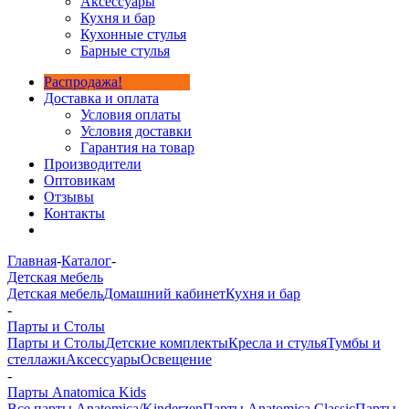
Аксессуары
Кухня и бар
Кухонные стулья
Барные стулья
Распродажа!
Доставка и оплата
Условия оплаты
Условия доставки
Гарантия на товар
Производители
Оптовикам
Отзывы
Контакты
Главная
-
Каталог
-
Детская мебель
Детская мебель
Домашний кабинет
Кухня и бар
-
Парты и Столы
Парты и Столы
Детские комплекты
Кресла и стулья
Тумбы и
стеллажи
Аксессуары
Освещение
-
Парты Anatomica Kids
Все парты Anatomica/Kinderzen
Парты Anatomica Classic
Парты