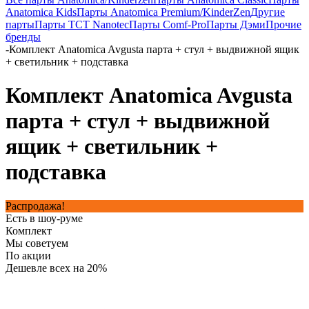
Anatomica Kids
Парты Anatomica Premium/KinderZen
Другие
парты
Парты TCT Nanotec
Парты Comf-Pro
Парты Дэми
Прочие
бренды
-
Комплект Anatomica Avgusta парта + стул + выдвижной ящик
+ светильник + подставка
Комплект Anatomica Avgusta
парта + стул + выдвижной
ящик + светильник +
подставка
Распродажа!
Есть в шоу-руме
Комплект
Мы советуем
По акции
Дешевле всех на 20%