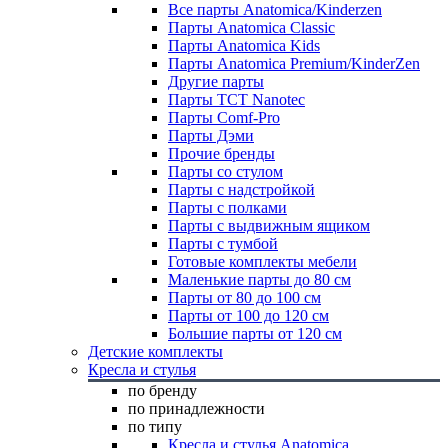
Все парты Anatomica/Kinderzen
Парты Anatomica Classic
Парты Anatomica Kids
Парты Anatomica Premium/KinderZen
Другие парты
Парты TCT Nanotec
Парты Comf-Pro
Парты Дэми
Прочие бренды
Парты со стулом
Парты с надстройкой
Парты с полками
Парты с выдвижным ящиком
Парты с тумбой
Готовые комплекты мебели
Маленькие парты до 80 см
Парты от 80 до 100 см
Парты от 100 до 120 см
Большие парты от 120 см
Детские комплекты
Кресла и стулья
по бренду
по принадлежности
по типу
Кресла и стулья Anatomica