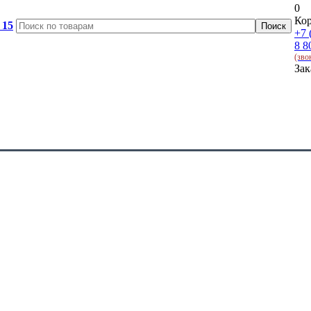
0
Кор
 15
+7 
8 8
(зво
Зак