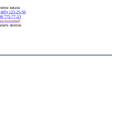
зина заказа
(495) 125-25-50
00 775-77-23
нок бесплатный)
азать звонок