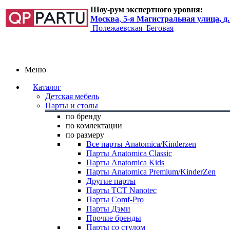
Шоу-рум экспертного уровня:
Москва
,
5-я Магистральная улица, д.
Полежаевская
Беговая
Меню
Каталог
Детская мебель
Парты и столы
по бренду
по комлектации
по размеру
Все парты Anatomica/Kinderzen
Парты Anatomica Classic
Парты Anatomica Kids
Парты Anatomica Premium/KinderZen
Другие парты
Парты TCT Nanotec
Парты Comf-Pro
Парты Дэми
Прочие бренды
Парты со стулом