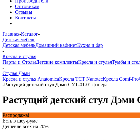
Производители
Оптовикам
Отзывы
Контакты
Главная
-
Каталог
-
Детская мебель
Детская мебель
Домашний кабинет
Кухня и бар
-
Кресла и стулья
Парты и Столы
Детские комплекты
Кресла и стулья
Тумбы и сте
-
Стулья Дэми
Кресла и стулья Anatomica
Кресла TCT Nanotec
Кресла Comf-Pro
-
Растущий детский стул Дэми СУТ-01-01 фанера
Растущий детский стул Дэми 
Распродажа!
Есть в шоу-руме
Дешевле всех на 20%