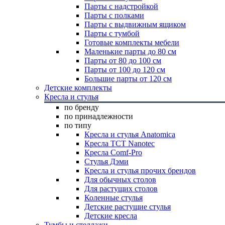
Парты с надстройкой
Парты с полками
Парты с выдвижным ящиком
Парты с тумбой
Готовые комплекты мебели
Маленькие парты до 80 см
Парты от 80 до 100 см
Парты от 100 до 120 см
Большие парты от 120 см
Детские комплекты
Кресла и стулья
по бренду
по принадлежности
по типу
Кресла и стулья Anatomica
Кресла TCT Nanotec
Кресла Comf-Pro
Стулья Дэми
Кресла и стулья прочих брендов
Для обычных столов
Для растущих столов
Коленные стулья
Детские растущие стулья
Детские кресла
Тумбы и стеллажи