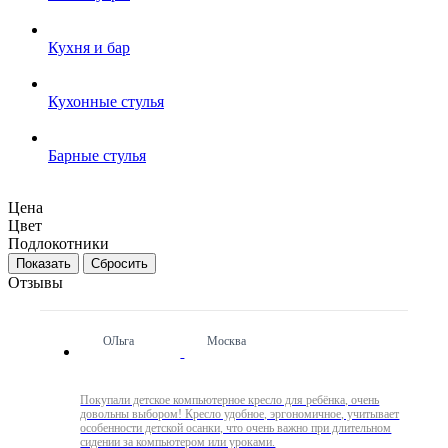
Кухня и бар
Кухонные стулья
Барные стулья
Цена
Цвет
Подлокотники
Сбросить
Отзывы
ОЛьга
Москва
Покупали детское компьютерное кресло для ребёнка, очень
довольны выбором! Кресло удобное, эргономичное, учитывает
особенности детской осанки, что очень важно при длительном
сидении за компьютером или уроками.