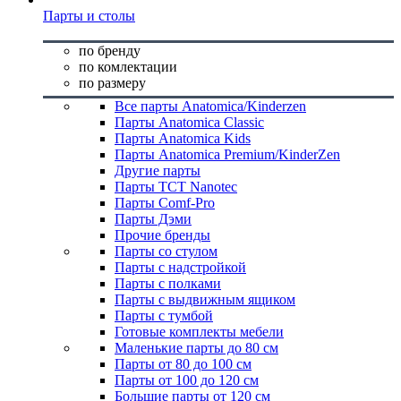
Парты и столы
по бренду
по комлектации
по размеру
Все парты Anatomica/Kinderzen
Парты Anatomica Classic
Парты Anatomica Kids
Парты Anatomica Premium/KinderZen
Другие парты
Парты TCT Nanotec
Парты Comf-Pro
Парты Дэми
Прочие бренды
Парты со стулом
Парты с надстройкой
Парты с полками
Парты с выдвижным ящиком
Парты с тумбой
Готовые комплекты мебели
Маленькие парты до 80 см
Парты от 80 до 100 см
Парты от 100 до 120 см
Большие парты от 120 см