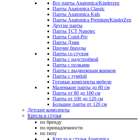
Все парты Anatomica/Kinderzen
Парты Anatomica Classic
Парты Anatomica Kids
Парты Anatomica Premium/KinderZen
Другие парты
Парты TCT Nanotec
Парты Comf-Pro
Парты Дэми
Прочие бренды
Парты со стулом
Парты с надстройкой
Парты с полками
Парты с выдвижным ящиком
Парты с тумбой
Готовые комплекты мебели
Маленькие парты до 80 см
Парты от 80 до 100 см
Парты от 100 до 120 см
Большие парты от 120 см
Детские комплекты
Кресла и стулья
по бренду
по принадлежности
по типу
Кресла и стулья Anatomica