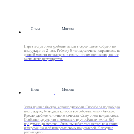
Ольга
Москва
Парта и стул очень удобные, взяли в сером цвете, собрали по
инструкции за 2 часа. Ребенку 6 лет парта очень понравилась. на
данный момент используем в самом низком положение, но все
очень легко регулируется.
Нина
Москва
Заказ пришёл быстро, хорошо упакован. Спасибо за подробную
инструкцию, благодаря которой всё собрали легко и быстро.
Кресло удобное, отличного качества. Сыну очень понравилось.
Особенно радует, что в комплекте идут съёмные чехлы. Всё
продумано до мелочей! Этим вы заботитесь не только о своих
интересах, но и об интересах своих покупателей. К покупке
рекомендую!