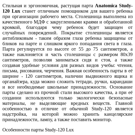
Стильная и эргономичная, растущая парта
Anatomica Study-
120 Lux
станет отличным помощником для вашего ребенка
при организации рабочего места. Столешница выполнена из
качественного МДФ с закругленными краями и обработанной
кромкой, благодаря чему ребенок будет защищен от
случайных повреждений. Покрытие столешницы является
антибликовым - таким образом глаза ребенка защищены от
бликов на парте и слишком яркого попадания света в глаза.
Парта регулируется по высоте от 55 до 75 сантиметров, а
также наклоняется и часть столешницы с размером 80x39
сантиметров, позволяя заниматься сидя и стоя, а также
создавая удобные условия для разных видов учебы: чтения,
письма, рисования, черчения. Важная особенность парты в её
ширине - 120 сантиметров, наличии выдвижного ящика и
органайзера, куда можно сложить тетради, ручки, карандаши
и все необходимые школьные принадлежности. Основание
парты сделано из прочной стали высокого качества, а при её
создании используются только экологически безопасные
материалы, не выделяющие вредных веществ. Главной
особенностью в отличие от обычной Study-120 является
надстройка, на которой можно хранить канцелярские
принадлежности, лампу, а также поставить монитор.
Особенности парты Study-120 Lux