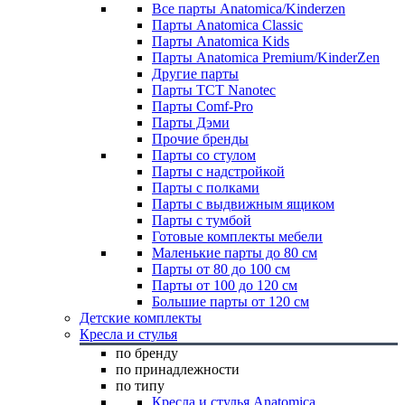
Все парты Anatomica/Kinderzen
Парты Anatomica Classic
Парты Anatomica Kids
Парты Anatomica Premium/KinderZen
Другие парты
Парты TCT Nanotec
Парты Comf-Pro
Парты Дэми
Прочие бренды
Парты со стулом
Парты с надстройкой
Парты с полками
Парты с выдвижным ящиком
Парты с тумбой
Готовые комплекты мебели
Маленькие парты до 80 см
Парты от 80 до 100 см
Парты от 100 до 120 см
Большие парты от 120 см
Детские комплекты
Кресла и стулья
по бренду
по принадлежности
по типу
Кресла и стулья Anatomica