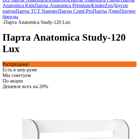
Anatomica Kids
Парты Anatomica Premium/KinderZen
Другие
парты
Парты TCT Nanotec
Парты Comf-Pro
Парты Дэми
Прочие
бренды
-
Парта Anatomica Study-120 Lux
Парта Anatomica Study-120
Lux
Распродажа!
Есть в шоу-руме
Мы советуем
По акции
Дешевле всех на 20%