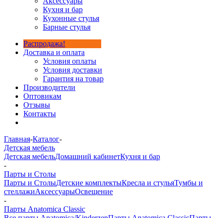
Аксессуары
Кухня и бар
Кухонные стулья
Барные стулья
Распродажа!
Доставка и оплата
Условия оплаты
Условия доставки
Гарантия на товар
Производители
Оптовикам
Отзывы
Контакты
Главная
-
Каталог
-
Детская мебель
Детская мебель
Домашний кабинет
Кухня и бар
-
Парты и Столы
Парты и Столы
Детские комплекты
Кресла и стулья
Тумбы и
стеллажи
Аксессуары
Освещение
-
Парты Anatomica Classic
Все парты Anatomica/Kinderzen
Парты Anatomica Classic
Парты