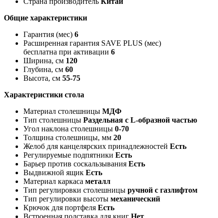
Страна производитель
Китай
Общие характеристики
Гарантия (мес)
6
Расширенная гарантия SAVE PLUS (мес)
бесплатна при активации
6
Ширина, см
120
Глубина, см
60
Высота, см
55-75
Характеристики стола
Материал столешницы
МДФ
Тип столешницы
Раздельная с L-образной частью
Угол наклона столешницы
0-70
Толщина столешницы, мм
20
Желоб для канцелярских принадлежностей
Есть
Регулируемые подпятники
Есть
Барьер против соскальзывания
Есть
Выдвижной ящик
Есть
Материал каркаса
металл
Тип регулировки столешницы
ручной с газлифтом
Тип регулировки высоты
механический
Крючок для портфеля
Есть
Встроенная подставка для книг
Нет