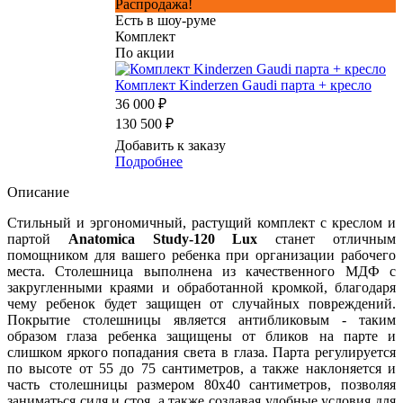
Распродажа!
Есть в шоу-руме
Комплект
По акции
Комплект Kinderzen Gaudi парта + кресло
36 000 ₽
130 500 ₽
Добавить к заказу
Подробнее
Описание
Стильный и эргономичный, растущий комплект с креслом и
партой
Anatomica Study-120 Lux
станет отличным
помощником для вашего ребенка при организации рабочего
места. Столешница выполнена из качественного МДФ с
закругленными краями и обработанной кромкой, благодаря
чему ребенок будет защищен от случайных повреждений.
Покрытие столешницы является антибликовым - таким
образом глаза ребенка защищены от бликов на парте и
слишком яркого попадания света в глаза. Парта регулируется
по высоте от 55 до 75 сантиметров, а также наклоняется и
часть столешницы размером 80x40 сантиметров, позволяя
заниматься сидя и стоя, а также создавая удобные условия для