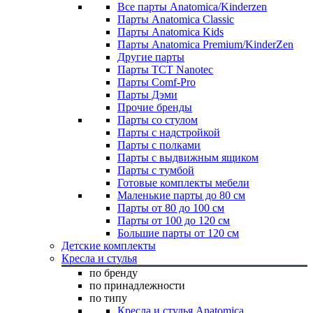
Все парты Anatomica/Kinderzen
Парты Anatomica Classic
Парты Anatomica Kids
Парты Anatomica Premium/KinderZen
Другие парты
Парты TCT Nanotec
Парты Comf-Pro
Парты Дэми
Прочие бренды
Парты со стулом
Парты с надстройкой
Парты с полками
Парты с выдвижным ящиком
Парты с тумбой
Готовые комплекты мебели
Маленькие парты до 80 см
Парты от 80 до 100 см
Парты от 100 до 120 см
Большие парты от 120 см
Детские комплекты
Кресла и стулья
по бренду
по принадлежности
по типу
Кресла и стулья Anatomica