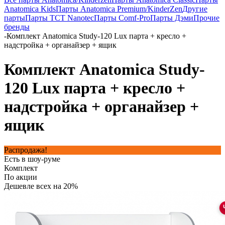
Anatomica Kids
Парты Anatomica Premium/KinderZen
Другие
парты
Парты TCT Nanotec
Парты Comf-Pro
Парты Дэми
Прочие
бренды
-
Комплект Anatomica Study-120 Lux парта + кресло +
надстройка + органайзер + ящик
Комплект Anatomica Study-
120 Lux парта + кресло +
надстройка + органайзер +
ящик
Распродажа!
Есть в шоу-руме
Комплект
По акции
Дешевле всех на 20%