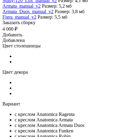
Study-120_Lux_manual_v2
Размер: 4,1 мб
Armata_manual_v2
Размер: 5,2 мб
Armata_Duos_manual_v2
Размер: 3,8 мб
Figra_manual_v2
Размер: 5,5 мб
Заказать сборку
4 000 ₽
Добавить
Добавлена
Цвет столешницы
Цвет декора
Вариант
с креслом Anatomica Ragenta
c креслом Anatomica Armata
c креслом Anatomica Armata Duos
с креслом Anatomica Funken
с креслом Anatomica Robin