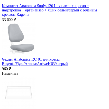
Комплект Anatomica Study-120 Lux парта + кресло +
надстройка + органайзер + ящик белый/серый с зеленым
креслом Ragenta
33 600 ₽
Чехлы Anatomica RC-01 для кресел
Ragenta/Figra/Armata/Arriva/K639 серый
960 ₽
Изменить