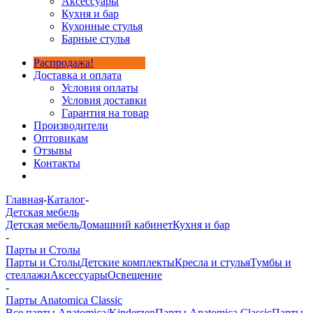
Аксессуары
Кухня и бар
Кухонные стулья
Барные стулья
Распродажа!
Доставка и оплата
Условия оплаты
Условия доставки
Гарантия на товар
Производители
Оптовикам
Отзывы
Контакты
Главная
-
Каталог
-
Детская мебель
Детская мебель
Домашний кабинет
Кухня и бар
-
Парты и Столы
Парты и Столы
Детские комплекты
Кресла и стулья
Тумбы и
стеллажи
Аксессуары
Освещение
-
Парты Anatomica Classic
Все парты Anatomica/Kinderzen
Парты Anatomica Classic
Парты