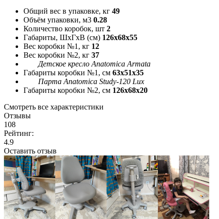
Общий вес в упаковке, кг
49
Объём упаковки, м3
0.28
Количество коробок, шт
2
Габариты, ШxГxВ (см)
126x68x55
Вес коробки №1, кг
12
Вес коробки №2, кг
37
Детское кресло Anatomica Armata
Габариты коробки №1, см
63x51x35
Парта Anatomica Study-120 Lux
Габариты коробки №2, см
126x68x20
Смотреть все характеристики
Отзывы
108
Рейтинг:
4.9
Оставить отзыв