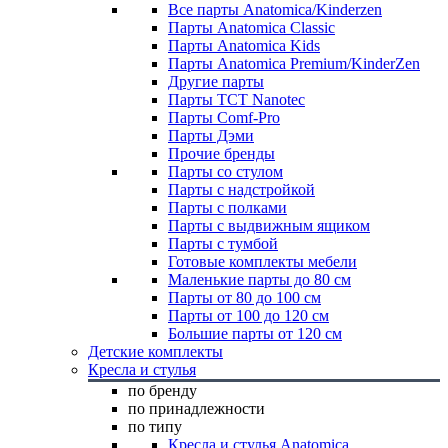
Все парты Anatomica/Kinderzen
Парты Anatomica Classic
Парты Anatomica Kids
Парты Anatomica Premium/KinderZen
Другие парты
Парты TCT Nanotec
Парты Comf-Pro
Парты Дэми
Прочие бренды
Парты со стулом
Парты с надстройкой
Парты с полками
Парты с выдвижным ящиком
Парты с тумбой
Готовые комплекты мебели
Маленькие парты до 80 см
Парты от 80 до 100 см
Парты от 100 до 120 см
Большие парты от 120 см
Детские комплекты
Кресла и стулья
по бренду
по принадлежности
по типу
Кресла и стулья Anatomica