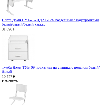
Парта Дэми СУТ-25-01Д2 120см раздельная с надстройками
белый/серый/белый каркас
31 896 ₽
Тумба Дэми ТУВ-09 подкатная на 2 ящика с пеналом белый/
белый
10 757 ₽
Изменить