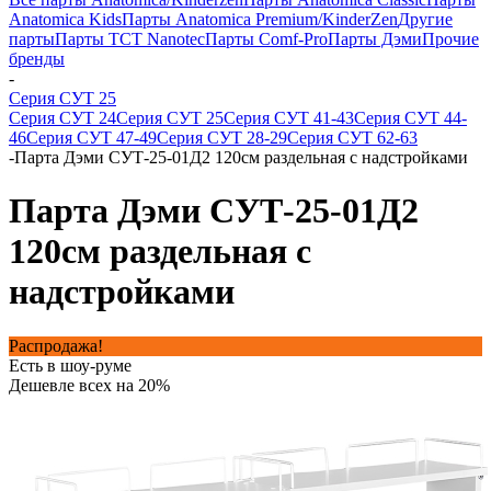
Anatomica Kids
Парты Anatomica Premium/KinderZen
Другие
парты
Парты TCT Nanotec
Парты Comf-Pro
Парты Дэми
Прочие
бренды
-
Серия СУТ 25
Серия СУТ 24
Серия СУТ 25
Серия СУТ 41-43
Серия СУТ 44-
46
Серия СУТ 47-49
Серия СУТ 28-29
Серия СУТ 62-63
-
Парта Дэми СУТ-25-01Д2 120см раздельная с надстройками
Парта Дэми СУТ-25-01Д2
120см раздельная с
надстройками
Распродажа!
Есть в шоу-руме
Дешевле всех на 20%