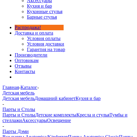
Аксессуары
Кухня и бар
Кухонные стулья
Барные стулья
Распродажа!
Доставка и оплата
Условия оплаты
Условия доставки
Гарантия на товар
Производители
Оптовикам
Отзывы
Контакты
Главная
-
Каталог
-
Детская мебель
Детская мебель
Домашний кабинет
Кухня и бар
-
Парты и Столы
Парты и Столы
Детские комплекты
Кресла и стулья
Тумбы и
стеллажи
Аксессуары
Освещение
-
Парты Дэми
Все парты Anatomica/Kinderzen
Парты Anatomica Classic
Парты