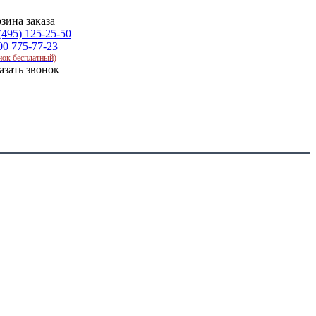
зина заказа
(495) 125-25-50
00 775-77-23
нок бесплатный)
азать звонок