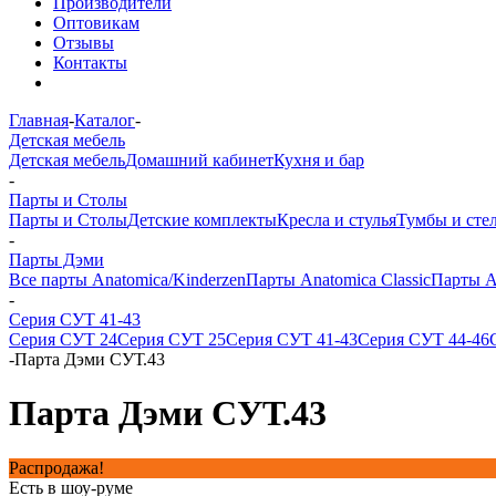
Производители
Оптовикам
Отзывы
Контакты
Главная
-
Каталог
-
Детская мебель
Детская мебель
Домашний кабинет
Кухня и бар
-
Парты и Столы
Парты и Столы
Детские комплекты
Кресла и стулья
Тумбы и сте
-
Парты Дэми
Все парты Anatomica/Kinderzen
Парты Anatomica Classic
Парты A
-
Серия СУТ 41-43
Серия СУТ 24
Серия СУТ 25
Серия СУТ 41-43
Серия СУТ 44-46
-
Парта Дэми СУТ.43
Парта Дэми СУТ.43
Распродажа!
Есть в шоу-руме