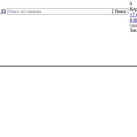
0
Кор
 15
+7 
8 8
(зво
Зак