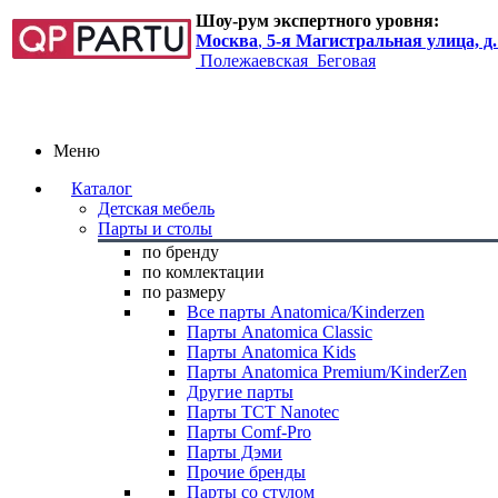
Шоу-рум экспертного уровня:
Москва
,
5-я Магистральная улица, д.
Полежаевская
Беговая
Меню
Каталог
Детская мебель
Парты и столы
по бренду
по комлектации
по размеру
Все парты Anatomica/Kinderzen
Парты Anatomica Classic
Парты Anatomica Kids
Парты Anatomica Premium/KinderZen
Другие парты
Парты TCT Nanotec
Парты Comf-Pro
Парты Дэми
Прочие бренды
Парты со стулом