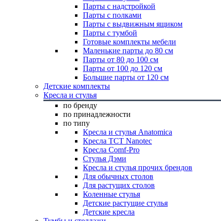
Парты с надстройкой
Парты с полками
Парты с выдвижным ящиком
Парты с тумбой
Готовые комплекты мебели
Маленькие парты до 80 см
Парты от 80 до 100 см
Парты от 100 до 120 см
Большие парты от 120 см
Детские комплекты
Кресла и стулья
по бренду
по принадлежности
по типу
Кресла и стулья Anatomica
Кресла TCT Nanotec
Кресла Comf-Pro
Стулья Дэми
Кресла и стулья прочих брендов
Для обычных столов
Для растущих столов
Коленные стулья
Детские растущие стулья
Детские кресла
Тумбы и стеллажи