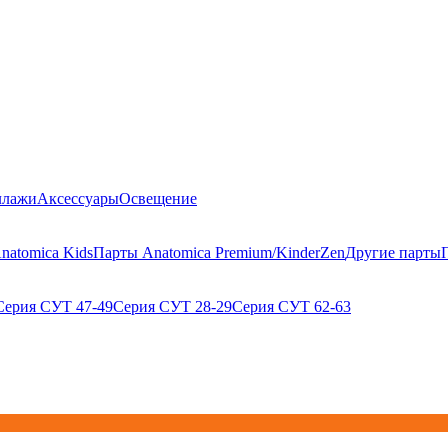
ллажи
Аксессуары
Освещение
natomica Kids
Парты Anatomica Premium/KinderZen
Другие парты
Серия СУТ 47-49
Серия СУТ 28-29
Серия СУТ 62-63