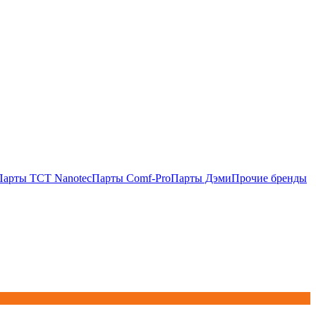
Парты TCT Nanotec
Парты Comf-Pro
Парты Дэми
Прочие бренды