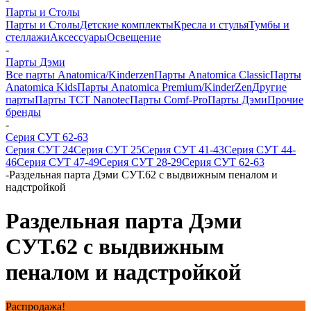
Парты и Столы
Парты и Столы
Детские комплекты
Кресла и стулья
Тумбы и
стеллажи
Аксессуары
Освещение
-
Парты Дэми
Все парты Anatomica/Kinderzen
Парты Anatomica Classic
Парты
Anatomica Kids
Парты Anatomica Premium/KinderZen
Другие
парты
Парты TCT Nanotec
Парты Comf-Pro
Парты Дэми
Прочие
бренды
-
Серия СУТ 62-63
Серия СУТ 24
Серия СУТ 25
Серия СУТ 41-43
Серия СУТ 44-
46
Серия СУТ 47-49
Серия СУТ 28-29
Серия СУТ 62-63
-
Раздельная парта Дэми СУТ.62 с выдвижным пеналом и
надстройкой
Раздельная парта Дэми
СУТ.62 с выдвижным
пеналом и надстройкой
Распродажа!