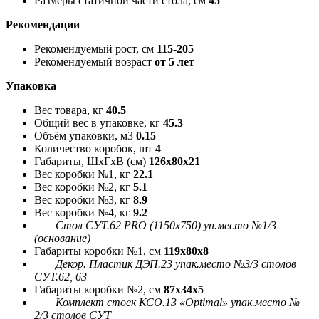
Размеры статичной части стола, см
45
Рекомендации
Рекомендуемый рост, см
115-205
Рекомендуемый возраст
от 5 лет
Упаковка
Вес товара, кг
40.5
Общий вес в упаковке, кг
45.3
Объём упаковки, м3
0.15
Количество коробок, шт
4
Габариты, ШxГxВ (см)
126x80x21
Вес коробки №1, кг
22.1
Вес коробки №2, кг
5.1
Вес коробки №3, кг
8.9
Вес коробки №4, кг
9.2
Стол СУТ.62 PRO (1150х750) уп.место №1/3
(основание)
Габариты коробки №1, см
119x80x8
Декор. Пластик ДЭП.23 упак.место №3/3 столов
СУТ.62, 63
Габариты коробки №2, см
87x34x5
Комплект стоек КСО.13 «Optimal» упак.место №
2/3 столов СУТ