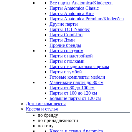
Все парты Anatomica/Kinderzen
Парты Anatomica Classic
Парты Anatomica Kids
Парты Anatomica Premium/KinderZen
Другие парты
Парты TCT Nanotec
Парты Comf-Pro
Парты Дэми
Прочие бренды
Парты со стулом
Парты с надстройкой
Парты с полками
Парты с выдвижным ящиком
Парты с тумбой
Готовые комплекты мебели
Маленькие парты до 80 см
Парты от 80 до 100 см
Парты от 100 до 120 см
Большие парты от 120 см
Детские комплекты
Кресла и стулья
по бренду
по принадлежности
по типу
Кресла и стулья Anatomica