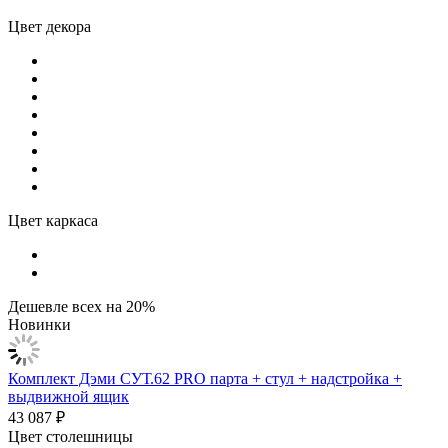
Цвет декора
Цвет каркаса
Дешевле всех на 20%
Новинки
Комплект Дэми СУТ.62 PRO парта + стул + надстройка +
выдвижной ящик
43 087 ₽
Цвет столешницы