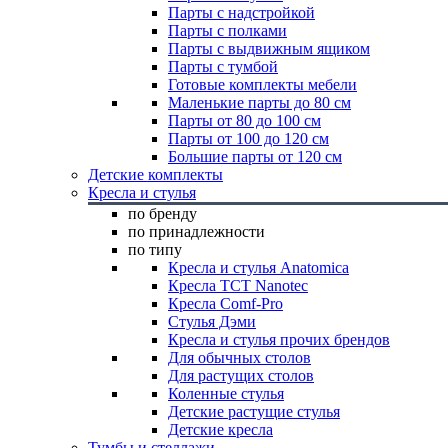
Парты с надстройкой
Парты с полками
Парты с выдвижным ящиком
Парты с тумбой
Готовые комплекты мебели
Маленькие парты до 80 см
Парты от 80 до 100 см
Парты от 100 до 120 см
Большие парты от 120 см
Детские комплекты
Кресла и стулья
по бренду
по принадлежности
по типу
Кресла и стулья Anatomica
Кресла TCT Nanotec
Кресла Comf-Pro
Стулья Дэми
Кресла и стулья прочих брендов
Для обычных столов
Для растущих столов
Коленные стулья
Детские растущие стулья
Детские кресла
Тумбы и стеллажи