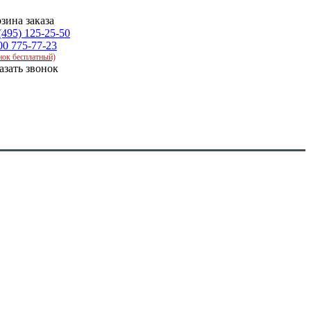
зина заказа
(495) 125-25-50
00 775-77-23
нок бесплатный)
азать звонок