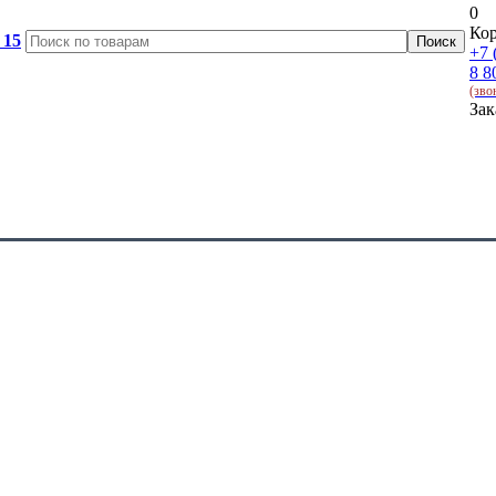
0
Кор
 15
+7 
8 8
(зво
Зак