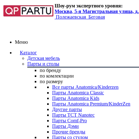
Шоу-рум экспертного уровня:
Москва
,
5-я Магистральная улица, д.
Полежаевская
Беговая
Меню
Каталог
Детская мебель
Парты и столы
по бренду
по комлектации
по размеру
Все парты Anatomica/Kinderzen
Парты Anatomica Classic
Парты Anatomica Kids
Парты Anatomica Premium/KinderZen
Другие парты
Парты TCT Nanotec
Парты Comf-Pro
Парты Дэми
Прочие бренды
Парты со стулом