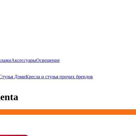
ллажи
Аксессуары
Освещение
Стулья Дэми
Кресла и стулья прочих брендов
enta