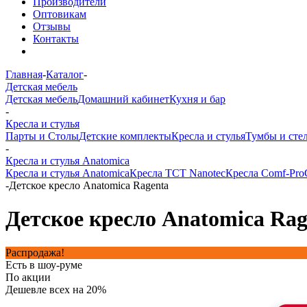
Производители
Оптовикам
Отзывы
Контакты
Главная
-
Каталог
-
Детская мебель
Детская мебель
Домашний кабинет
Кухня и бар
-
Кресла и стулья
Парты и Столы
Детские комплекты
Кресла и стулья
Тумбы и сте
-
Кресла и стулья Anatomica
Кресла и стулья Anatomica
Кресла TCT Nanotec
Кресла Comf-Pro
-
Детское кресло Anatomica Ragenta
Детское кресло Anatomica Rag
Распродажа!
Есть в шоу-руме
По акции
Дешевле всех на 20%