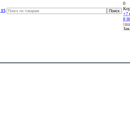
0
Кор
 15
+7 
8 8
(зво
Зак