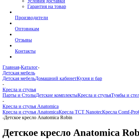
Условия доставки
Гарантия на товар
Производители
Оптовикам
Отзывы
Контакты
Главная
-
Каталог
-
Детская мебель
Детская мебель
Домашний кабинет
Кухня и бар
-
Кресла и стулья
Парты и Столы
Детские комплекты
Кресла и стулья
Тумбы и сте
-
Кресла и стулья Anatomica
Кресла и стулья Anatomica
Кресла TCT Nanotec
Кресла Comf-Pro
-
Детское кресло Anatomica Robin
Детское кресло Anatomica Rob