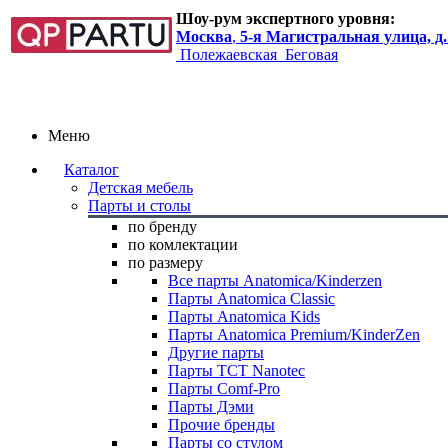
Шоу-рум экспертного уровня:
Москва
,
5-я Магистральная улица, д.
Полежаевская
Беговая
Меню
Каталог
Детская мебель
Парты и столы
по бренду
по комлектации
по размеру
Все парты Anatomica/Kinderzen
Парты Anatomica Classic
Парты Anatomica Kids
Парты Anatomica Premium/KinderZen
Другие парты
Парты TCT Nanotec
Парты Comf-Pro
Парты Дэми
Прочие бренды
Парты со стулом