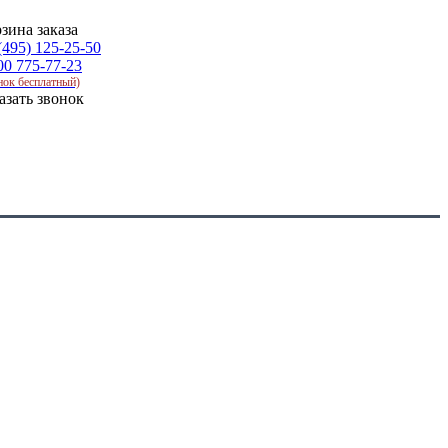
зина заказа
(495) 125-25-50
00 775-77-23
нок бесплатный)
азать звонок