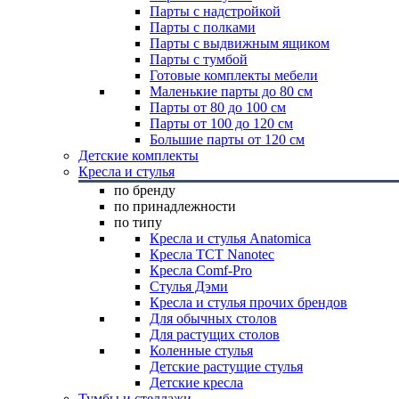
Парты с надстройкой
Парты с полками
Парты с выдвижным ящиком
Парты с тумбой
Готовые комплекты мебели
Маленькие парты до 80 см
Парты от 80 до 100 см
Парты от 100 до 120 см
Большие парты от 120 см
Детские комплекты
Кресла и стулья
по бренду
по принадлежности
по типу
Кресла и стулья Anatomica
Кресла TCT Nanotec
Кресла Comf-Pro
Стулья Дэми
Кресла и стулья прочих брендов
Для обычных столов
Для растущих столов
Коленные стулья
Детские растущие стулья
Детские кресла
Тумбы и стеллажи