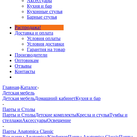
Аксессуары
Кухня и бар
Кухонные стулья
Барные стулья
Распродажа!
Доставка и оплата
Условия оплаты
Условия доставки
Гарантия на товар
Производители
Оптовикам
Отзывы
Контакты
Главная
-
Каталог
-
Детская мебель
Детская мебель
Домашний кабинет
Кухня и бар
-
Парты и Столы
Парты и Столы
Детские комплекты
Кресла и стулья
Тумбы и
стеллажи
Аксессуары
Освещение
-
Парты Anatomica Classic
Все парты Anatomica/Kinderzen
Парты Anatomica Classic
Парты