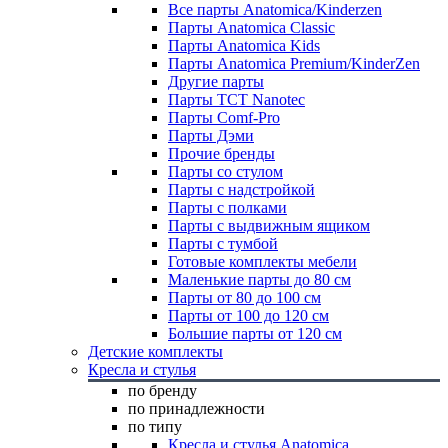
Все парты Anatomica/Kinderzen
Парты Anatomica Classic
Парты Anatomica Kids
Парты Anatomica Premium/KinderZen
Другие парты
Парты TCT Nanotec
Парты Comf-Pro
Парты Дэми
Прочие бренды
Парты со стулом
Парты с надстройкой
Парты с полками
Парты с выдвижным ящиком
Парты с тумбой
Готовые комплекты мебели
Маленькие парты до 80 см
Парты от 80 до 100 см
Парты от 100 до 120 см
Большие парты от 120 см
Детские комплекты
Кресла и стулья
по бренду
по принадлежности
по типу
Кресла и стулья Anatomica