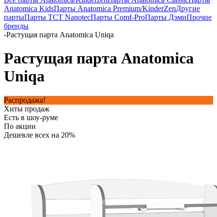
Anatomica Kids
Парты Anatomica Premium/KinderZen
Другие
парты
Парты TCT Nanotec
Парты Comf-Pro
Парты Дэми
Прочие
бренды
-
Растущая парта Anatomica Uniqa
Растущая парта Anatomica
Uniqa
Распродажа!
Хиты продаж
Есть в шоу-руме
По акции
Дешевле всех на 20%