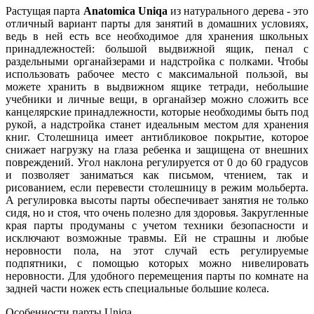
Растущая парта
Anatomica Uniqa
из натурального дерева - это
отличный вариант парты для занятий в домашних условиях,
ведь в ней есть все необходимое для хранения школьных
принадлежностей: большой выдвижной ящик, пенал с
раздельными органайзерами и надстройка с полками. Чтобы
использовать рабочее место с максимальной пользой, вы
можете хранить в выдвижном ящике тетради, небольшие
учебники и личные вещи, в органайзер можно сложить все
канцелярские принадлежности, которые необходимы быть под
рукой, а надстройка станет идеальным местом для хранения
книг. Столешница имеет антибликовое покрытие, которое
снижает нагрузку на глаза ребенка и защищена от внешних
повреждений. Угол наклона регулируется от 0 до 60 градусов
и позволяет заниматься как письмом, чтением, так и
рисованием, если перевести столешницу в режим мольберта.
А регулировка высоты парты обеспечивает занятия не только
сидя, но и стоя, что очень полезно для здоровья. Закругленные
края парты продуманы с учетом техники безопасности и
исключают возможные травмы. Ей не страшны и любые
неровности пола, на этот случай есть регулируемые
подпятники, с помощью которых можно нивелировать
неровности. Для удобного перемещения парты по комнате на
задней части ножек есть специальные большие колеса.
Особенности парты Uniqa