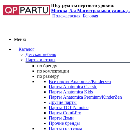
Шоу-рум экспертного уровня:
Москва
,
5-я Магистральная улица, д.
Полежаевская
Беговая
Меню
Каталог
Детская мебель
Парты и столы
по бренду
по комлектации
по размеру
Все парты Anatomica/Kinderzen
Парты Anatomica Classic
Парты Anatomica Kids
Парты Anatomica Premium/KinderZen
Другие парты
Парты TCT Nanotec
Парты Comf-Pro
Парты Дэми
Прочие бренды
Парты со стулом