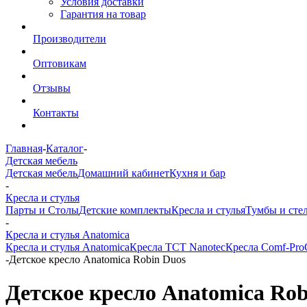
Условия доставки
Гарантия на товар
Производители
Оптовикам
Отзывы
Контакты
Главная
-
Каталог
-
Детская мебель
Детская мебель
Домашний кабинет
Кухня и бар
-
Кресла и стулья
Парты и Столы
Детские комплекты
Кресла и стулья
Тумбы и сте
-
Кресла и стулья Anatomica
Кресла и стулья Anatomica
Кресла TCT Nanotec
Кресла Comf-Pro
-
Детское кресло Anatomica Robin Duos
Детское кресло Anatomica Rob