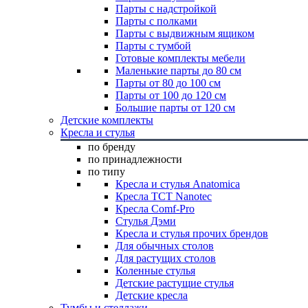
Парты с надстройкой
Парты с полками
Парты с выдвижным ящиком
Парты с тумбой
Готовые комплекты мебели
Маленькие парты до 80 см
Парты от 80 до 100 см
Парты от 100 до 120 см
Большие парты от 120 см
Детские комплекты
Кресла и стулья
по бренду
по принадлежности
по типу
Кресла и стулья Anatomica
Кресла TCT Nanotec
Кресла Comf-Pro
Стулья Дэми
Кресла и стулья прочих брендов
Для обычных столов
Для растущих столов
Коленные стулья
Детские растущие стулья
Детские кресла
Тумбы и стеллажи