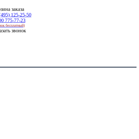
зина заказа
(495) 125-25-50
00 775-77-23
нок бесплатный)
азать звонок