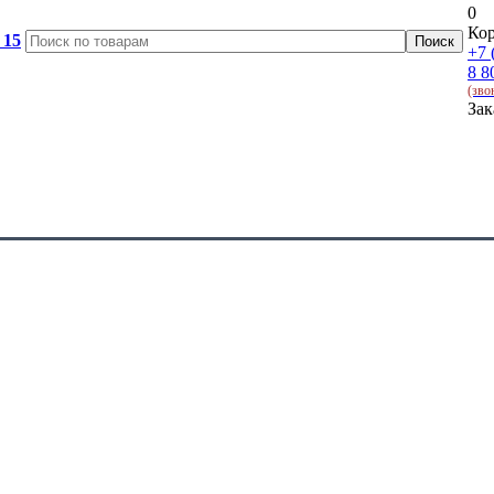
0
Кор
 15
+7 
8 8
(зво
Зак