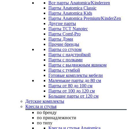
Все парты Anatomica/Kinderzen
Парты Anatomica Classic
Парты Anatomica Kids
Парты Anatomica Premium/KinderZen
Другие парты
Парты TCT Nanotec
Парты Comf-Pro
Парты Дэми
Прочие бренды
Парты со стулом
Парты с надстройкой
Парты с полками
Парты с выдвижным ящиком
Парты с тумбой
Готовые комплекты мебели
Маленькие парты до 80 см
Парты от 80 до 100 см
Парты от 100 до 120 см
Большие парты от 120 см
Детские комплекты
Кресла и стулья
по бренду
по принадлежности
по типу
Кресла и стулья Anatomica