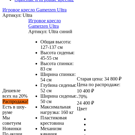
Игровое кресло Gamerzen Ultra
Артикул:
Ultra
Игровое кресло
Gamerzen Ultra
Артикул:
Ultra синий
Общая высота:
127-137 см
Высота сиденья:
45-55 см
Высота спинки:
83 см
Ширина спинки:
Старая цена:
34 800 ₽
54 см
Цена по распродаже:
Глубина сиденья:
Дешевле
52 см
10 400 ₽
всех на 20%
Ширина сиденья:
-70%
Распродажа!
50 см
24 400 ₽
Есть в шоу-
Максимальная
Цвет
руме
нагрузка: 160 кг
Мы
Пластиковая
советуем
крестовина
Новинки
Механизм
По акции
качания