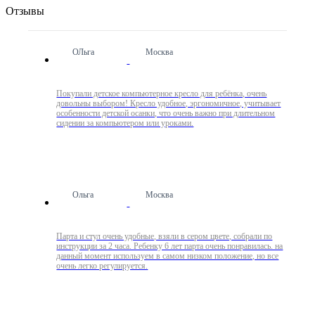
Отзывы
ОЛьга
Москва
Покупали детское компьютерное кресло для ребёнка, очень
довольны выбором! Кресло удобное, эргономичное, учитывает
особенности детской осанки, что очень важно при длительном
сидении за компьютером или уроками.
Ольга
Москва
Парта и стул очень удобные, взяли в сером цвете, собрали по
инструкции за 2 часа. Ребенку 6 лет парта очень понравилась. на
данный момент используем в самом низком положение, но все
очень легко регулируется.