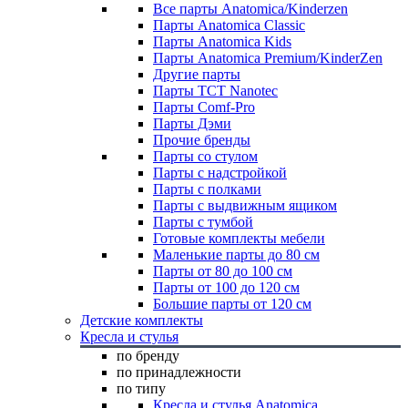
Все парты Anatomica/Kinderzen
Парты Anatomica Classic
Парты Anatomica Kids
Парты Anatomica Premium/KinderZen
Другие парты
Парты TCT Nanotec
Парты Comf-Pro
Парты Дэми
Прочие бренды
Парты со стулом
Парты с надстройкой
Парты с полками
Парты с выдвижным ящиком
Парты с тумбой
Готовые комплекты мебели
Маленькие парты до 80 см
Парты от 80 до 100 см
Парты от 100 до 120 см
Большие парты от 120 см
Детские комплекты
Кресла и стулья
по бренду
по принадлежности
по типу
Кресла и стулья Anatomica