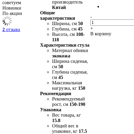
производитель
советуем
Китай
Новинки
Общие
По акции
-
характеристики
Ширина, см
50
+
Глубина, см
45
2
отзыва
В корзину
Высота, см
108-
118
Характеристики стула
Материал обивки
экокожа
Ширина сиденья,
см
50
Глубина сиденья,
см
45
Максимальная
нагрузка, кг
150
Рекомендации
Рекомендуемый
рост, см
150-190
Упаковка
Вес товара, кг
15.8
Общий вес в
упаковке, кг
17.5