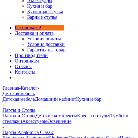
Аксессуары
Кухня и бар
Кухонные стулья
Барные стулья
Распродажа!
Доставка и оплата
Условия оплаты
Условия доставки
Гарантия на товар
Производители
Оптовикам
Отзывы
Контакты
Главная
-
Каталог
-
Детская мебель
Детская мебель
Домашний кабинет
Кухня и бар
-
Парты и Столы
Парты и Столы
Детские комплекты
Кресла и стулья
Тумбы и
стеллажи
Аксессуары
Освещение
-
Парты Anatomica Classic
Все парты Anatomica/Kinderzen
Парты Anatomica Classic
Парты