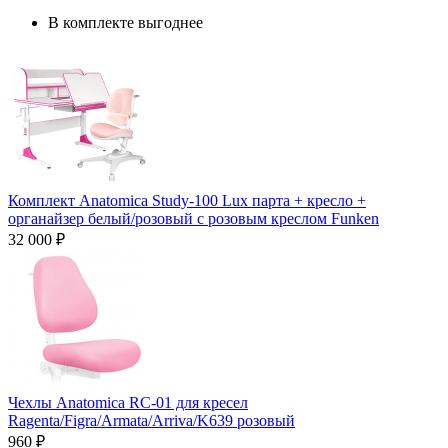
В комплекте выгоднее
Комплект Anatomica Study-100 Lux парта + кресло +
органайзер белый/розовый с розовым креслом Funken
32 000 ₽
Чехлы Anatomica RC-01 для кресел
Ragenta/Figra/Armata/Arriva/K639 розовый
960 ₽