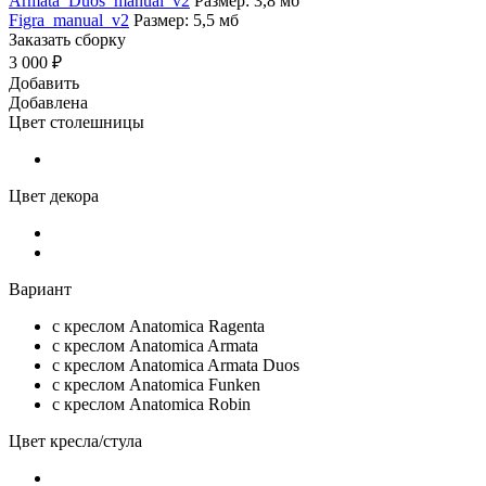
Armata_Duos_manual_v2
Размер: 3,8 мб
Figra_manual_v2
Размер: 5,5 мб
Заказать сборку
3 000 ₽
Добавить
Добавлена
Цвет столешницы
Цвет декора
Вариант
с креслом Anatomica Ragenta
c креслом Anatomica Armata
c креслом Anatomica Armata Duos
с креслом Anatomica Funken
с креслом Anatomica Robin
Цвет кресла/стула