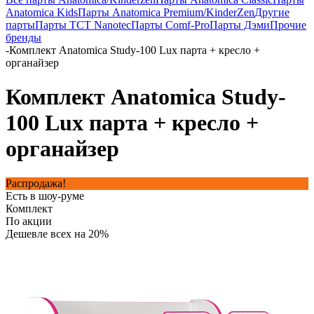
Anatomica Kids
Парты Anatomica Premium/KinderZen
Другие
парты
Парты TCT Nanotec
Парты Comf-Pro
Парты Дэми
Прочие
бренды
-
Комплект Anatomica Study-100 Lux парта + кресло +
органайзер
Комплект Anatomica Study-
100 Lux парта + кресло +
органайзер
Распродажа!
Есть в шоу-руме
Комплект
По акции
Дешевле всех на 20%