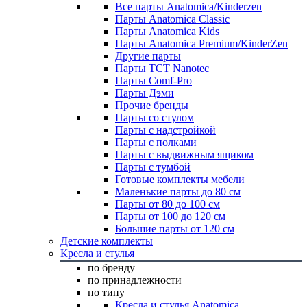
Все парты Anatomica/Kinderzen
Парты Anatomica Classic
Парты Anatomica Kids
Парты Anatomica Premium/KinderZen
Другие парты
Парты TCT Nanotec
Парты Comf-Pro
Парты Дэми
Прочие бренды
Парты со стулом
Парты с надстройкой
Парты с полками
Парты с выдвижным ящиком
Парты с тумбой
Готовые комплекты мебели
Маленькие парты до 80 см
Парты от 80 до 100 см
Парты от 100 до 120 см
Большие парты от 120 см
Детские комплекты
Кресла и стулья
по бренду
по принадлежности
по типу
Кресла и стулья Anatomica